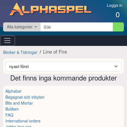
Hoppa till innehåll
Logga in
0
Alla kategorier
Line of Fire
Böcker & Tidningar
Det finns inga kommande produkter
Alphabar
Begagnat och inbyten
Bits and Mortar
Butiken
FAQ
International orders
Jobba hos oss