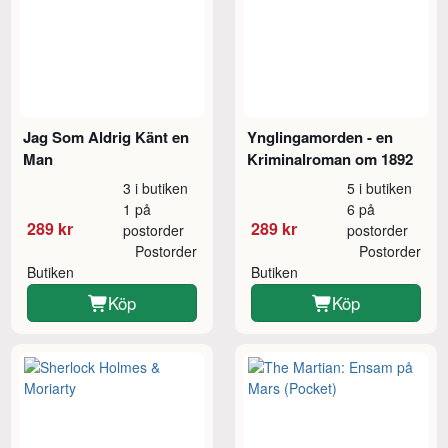
Jag Som Aldrig Känt en
Ynglingamorden - en
Man
Kriminalroman om 1892
3 i butiken
5 i butiken
1 på
6 på
289 kr
289 kr
postorder
postorder
Postorder
Postorder
Butiken
Butiken
Köp
Köp