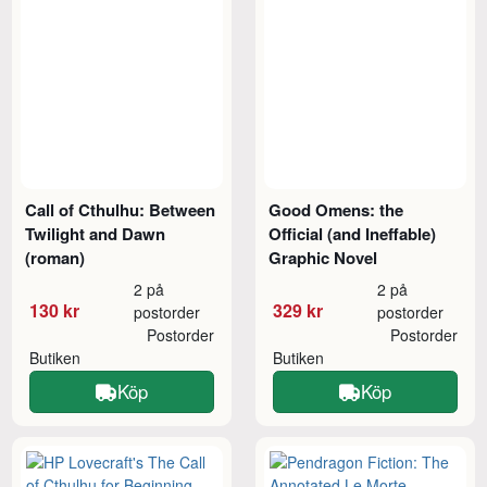
Call of Cthulhu: Between
Good Omens: the
Twilight and Dawn
Official (and Ineffable)
(roman)
Graphic Novel
2 på
2 på
130 kr
329 kr
postorder
postorder
Postorder
Postorder
Butiken
Butiken
Köp
Köp