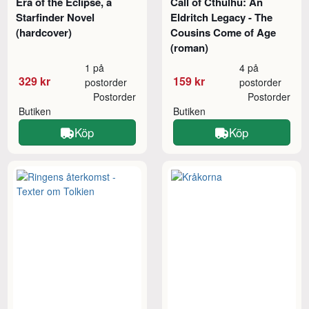
Era of the Eclipse, a
Call of Cthulhu: An
Starfinder Novel
Eldritch Legacy - The
(hardcover)
Cousins Come of Age
(roman)
1 på
4 på
329 kr
159 kr
postorder
postorder
Postorder
Postorder
Butiken
Butiken
Köp
Köp