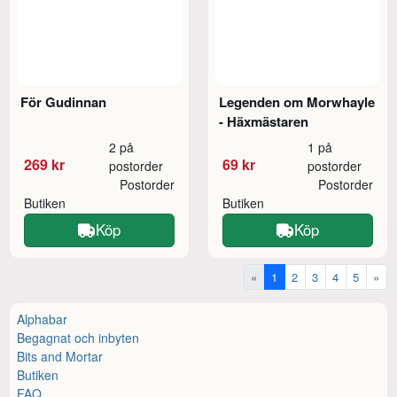
För Gudinnan
Legenden om Morwhayle
- Häxmästaren
2 på
1 på
269 kr
69 kr
postorder
postorder
Postorder
Postorder
Butiken
Butiken
Köp
Köp
«
1
2
3
4
5
»
Alphabar
Begagnat och inbyten
Bits and Mortar
Butiken
FAQ