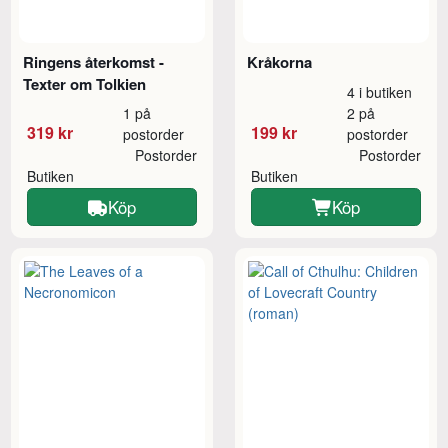
Ringens återkomst -
Kråkorna
Texter om Tolkien
4 i butiken
1 på
2 på
319 kr
199 kr
postorder
postorder
Postorder
Postorder
Butiken
Butiken
Köp
Köp