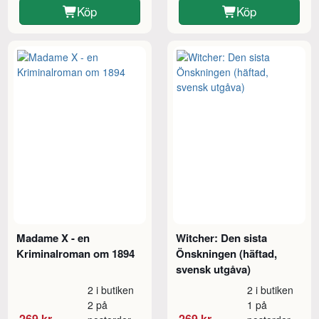
Köp
Köp
Madame X - en
Witcher: Den sista
Kriminalroman om 1894
Önskningen (häftad,
svensk utgåva)
2 i butiken
2 i butiken
2 på
1 på
269 kr
269 kr