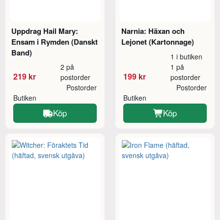
Uppdrag Hail Mary:
Narnia: Häxan och
Ensam i Rymden (Danskt
Lejonet (Kartonnage)
Band)
1 i butiken
2 på
1 på
219 kr
199 kr
postorder
postorder
Postorder
Postorder
Butiken
Butiken
Köp
Köp