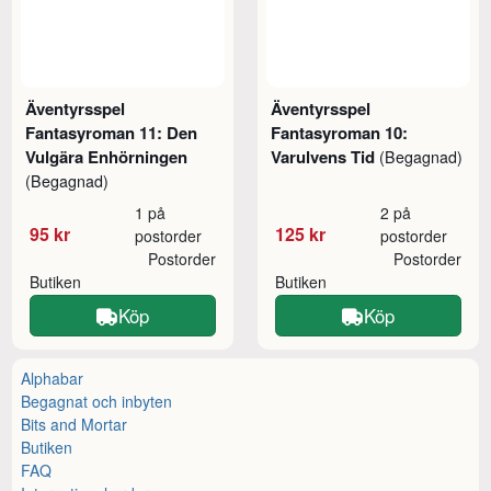
Äventyrsspel
Äventyrsspel
Fantasyroman 11: Den
Fantasyroman 10:
Vulgära Enhörningen
Varulvens Tid
(Begagnad)
(Begagnad)
1 på
2 på
95 kr
125 kr
postorder
postorder
Postorder
Postorder
Butiken
Butiken
Köp
Köp
Alphabar
Begagnat och inbyten
Bits and Mortar
Butiken
FAQ