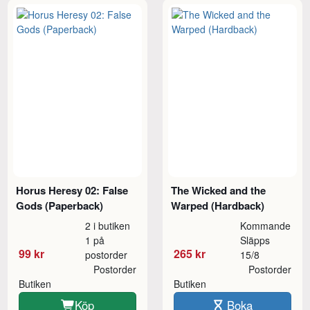
Horus Heresy 02: False
The Wicked and the
Gods (Paperback)
Warped (Hardback)
2 i butiken
Kommande
1 på
Släpps
99 kr
265 kr
postorder
15/8
Postorder
Postorder
Butiken
Butiken
Köp
Boka