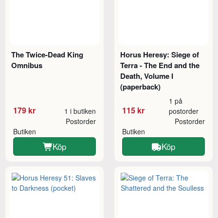
The Twice-Dead King
Horus Heresy: Siege of
Omnibus
Terra - The End and the
Death, Volume I
(paperback)
1 på
179 kr
115 kr
1 i butiken
postorder
Postorder
Postorder
Butiken
Butiken
Köp
Köp