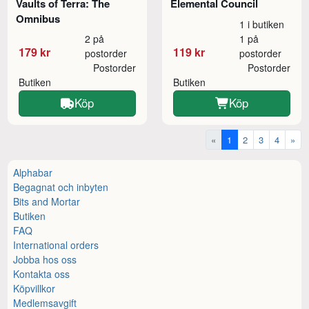
Vaults of Terra: The
Elemental Council
Omnibus
1 i butiken
2 på
1 på
179 kr
119 kr
postorder
postorder
Postorder
Postorder
Butiken
Butiken
Köp
Köp
«
1
2
3
4
»
Alphabar
Begagnat och inbyten
Bits and Mortar
Butiken
FAQ
International orders
Jobba hos oss
Kontakta oss
Köpvillkor
Medlemsavgift