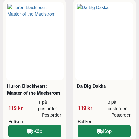
Huron Blackheart:
Da Big Dakka
Master of the Maelstrom
1 på
3 på
119 kr
119 kr
postorder
postorder
Postorder
Postorder
Butiken
Butiken
Köp
Köp