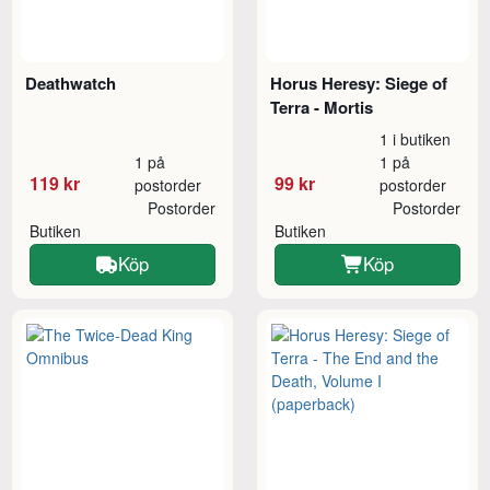
Deathwatch
Horus Heresy: Siege of
Terra - Mortis
1 i butiken
1 på
1 på
119 kr
99 kr
postorder
postorder
Postorder
Postorder
Butiken
Butiken
Köp
Köp