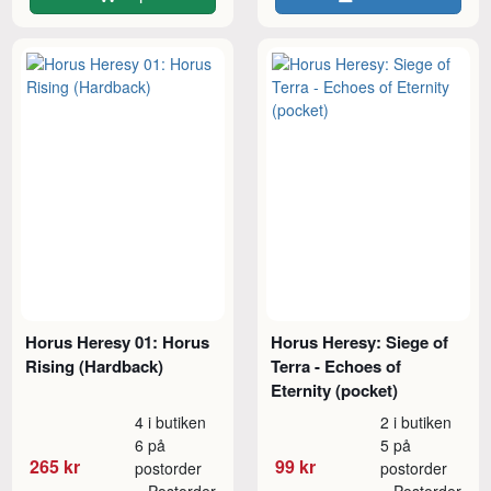
Horus Heresy 01: Horus
Horus Heresy: Siege of
Rising (Hardback)
Terra - Echoes of
Eternity (pocket)
4 i butiken
2 i butiken
6 på
5 på
265 kr
99 kr
postorder
postorder
Postorder
Postorder