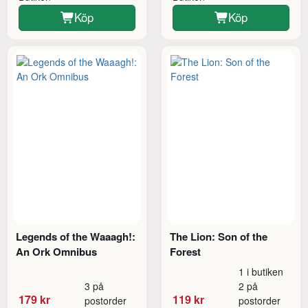
Köp
Köp
Legends of the Waaagh!:
The Lion: Son of the
An Ork Omnibus
Forest
1 i butiken
3 på
2 på
179 kr
119 kr
postorder
postorder