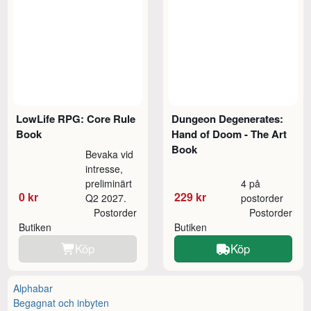
LowLife RPG: Core Rule
Dungeon Degenerates:
Book
Hand of Doom - The Art
Book
Bevaka vid
intresse,
preliminärt
4 på
0 kr
229 kr
Q2 2027.
postorder
Postorder
Postorder
Butiken
Butiken
Köp
Köp
Alphabar
Begagnat och inbyten