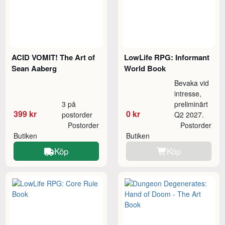
ACID VOMIT! The Art of
LowLife RPG: Informant
Sean Aaberg
World Book
Bevaka vid
intresse,
3 på
preliminärt
399 kr
0 kr
postorder
Q2 2027.
Postorder
Postorder
Butiken
Butiken
Köp
Köp