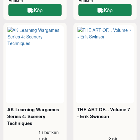
Butiken
Butiken
Köp
Köp
AK Learning Wargames
THE ART OF... Volume 7
Series 4: Scenery
- Erik Swinson
Techniques
1 i butiken
1 på
2 på