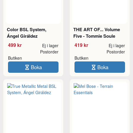
Color BSL System,
THE ART OF... Volume
Ángel Giráldez
Five - Tommie Soule
499 kr
419 kr
Ej i lager
Ej i lager
Postorder
Postorder
Butiken
Butiken
Boka
Boka