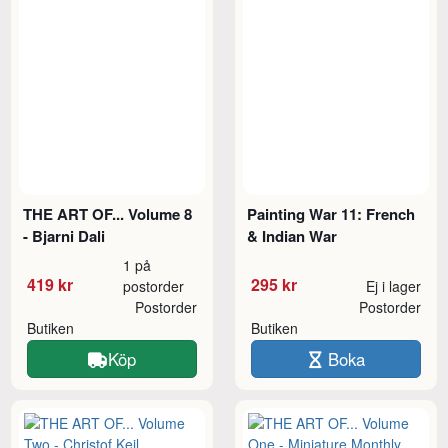
THE ART OF... Volume 8
Painting War 11: French
- Bjarni Dali
& Indian War
1 på
419 kr
295 kr
postorder
Ej i lager
Postorder
Postorder
Butiken
Butiken
Köp
Boka