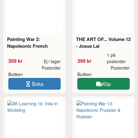
Painting War 2:
THE ART OF... Volume 12
Napoleonic French
- Josua Lai
1 på
309 kr
399 kr
Ej i lager
postorder
Postorder
Postorder
Butiken
Butiken
Boka
Köp