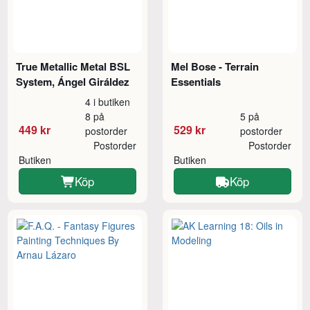
True Metallic Metal BSL
Mel Bose - Terrain
System, Ángel Giráldez
Essentials
4 i butiken
8 på
5 på
449 kr
529 kr
postorder
postorder
Postorder
Postorder
Butiken
Butiken
Köp
Köp