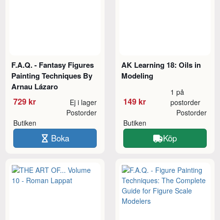
F.A.Q. - Fantasy Figures
AK Learning 18: Oils in
Painting Techniques By
Modeling
Arnau Lázaro
1 på
729 kr
149 kr
Ej i lager
postorder
Postorder
Postorder
Butiken
Butiken
Boka
Köp