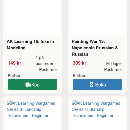
AK Learning 16: Inks in
Painting War 13:
Modeling
Napoleonic Prussian &
Russian
1 på
149 kr
309 kr
postorder
Ej i lager
Postorder
Postorder
Butiken
Butiken
Köp
Boka