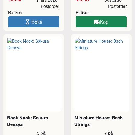
Postorder
Postorder
Butiken
Butiken
Boka
Köp
Book Nook: Sakura
Miniature House: Bach
Densya
Strings
5 på
7 på