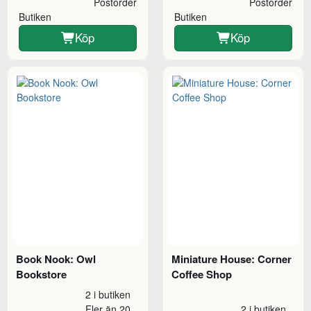
Postorder
Postorder
Butiken
Butiken
Köp
Köp
Book Nook: Owl
Miniature House: Corner
Bookstore
Coffee Shop
2 i butiken
Fler än 20
2 i butiken