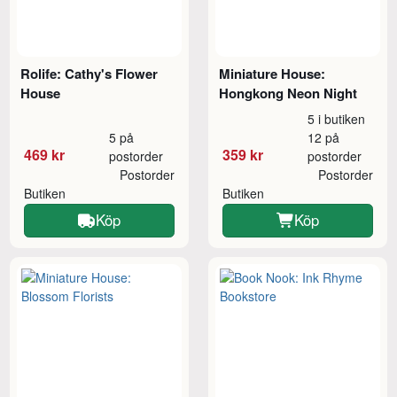
Rolife: Cathy's Flower
Miniature House:
House
Hongkong Neon Night
5 i butiken
5 på
12 på
469 kr
359 kr
postorder
postorder
Postorder
Postorder
Butiken
Butiken
Köp
Köp