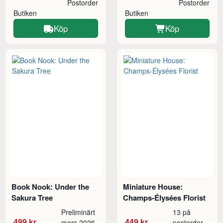
Postorder
Postorder
Butiken
Butiken
Köp
Köp
Book Nook: Under the
Miniature House:
Sakura Tree
Champs-Élysées Florist
Preliminärt
13 på
499 kr
449 kr
mars 2026
postorder