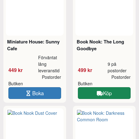
Miniature House: Sunny
Book Nook: The Long
Cafe
Goodbye
Förväntat
lång
9 på
449 kr
499 kr
leveranstid
postorder
Postorder
Postorder
Butiken
Butiken
Boka
Köp