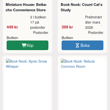
Miniature House: Beika-
Book Nook: Count Cat's
cho Convenience Store
Study
2 i butiken
Preliminärt
17 på
åter mars
449 kr
399 kr
postorder
2026
Postorder
Postorder
Butiken
Butiken
Köp
Boka