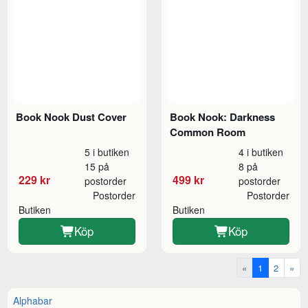
Book Nook Dust Cover
Book Nook: Darkness
Common Room
5 i butiken
4 i butiken
15 på
8 på
229 kr
499 kr
postorder
postorder
Postorder
Postorder
Butiken
Butiken
Köp
Köp
«
1
2
»
Alphabar