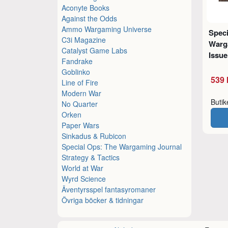
Aconyte Books
Against the Odds
Ammo Wargaming Universe
Speci
C3i Magazine
Warg
Catalyst Game Labs
Issue
Fandrake
Goblinko
539 
Line of Fire
Modern War
Buti
No Quarter
Orken
Paper Wars
Sinkadus & Rubicon
Special Ops: The Wargaming Journal
Strategy & Tactics
World at War
Wyrd Science
Äventyrsspel fantasyromaner
Övriga böcker & tidningar