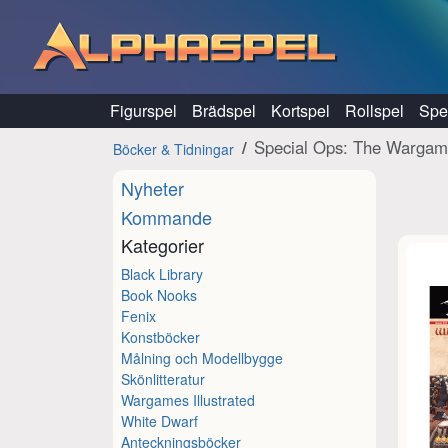
Hoppa till innehåll
Figurspel
Brädspel
Kortspel
Rollspel
Spel
Special Ops: The Wargam
Böcker & Tidningar
Nyheter
Kommande
Kategorier
Black Library
Book Nooks
Fenix
Konstböcker
Målning och Modellbygge
Skönlitteratur
Wargames Illustrated
White Dwarf
Anteckningsböcker