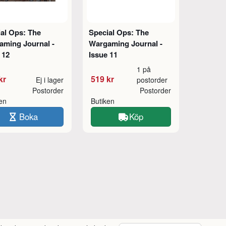
al Ops: The
Special Ops: The
aming Journal -
Wargaming Journal -
 12
Issue 11
1 på
kr
519 kr
Ej i lager
postorder
Postorder
Postorder
ken
Butiken
Boka
Köp