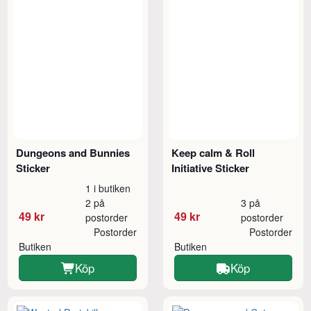
Dungeons and Bunnies
Keep calm & Roll
Sticker
Initiative Sticker
1 i butiken
2 på
3 på
49 kr
49 kr
postorder
postorder
Postorder
Postorder
Butiken
Butiken
Köp
Köp