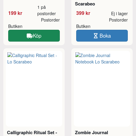
Scarabeo
1 på
199 kr
399 kr
postorder
Ej i lager
Postorder
Postorder
Butiken
Butiken
Köp
Boka
Calligraphic Ritual Set -
Zombie Journal