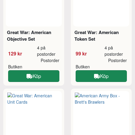
Great War: American
Great War: American
Objective Set
Token Set
4 på
4 på
129 kr
99 kr
postorder
postorder
Postorder
Postorder
Butiken
Butiken
Köp
Köp