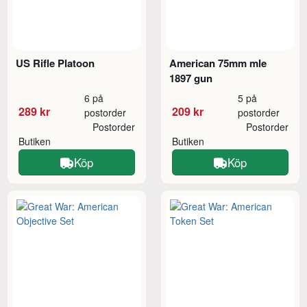
US Rifle Platoon
American 75mm mle
1897 gun
6 på
5 på
289 kr
209 kr
postorder
postorder
Postorder
Postorder
Butiken
Butiken
Köp
Köp