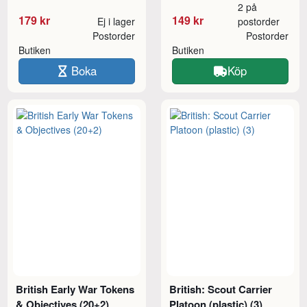
2 på
179 kr
149 kr
Ej i lager
postorder
Postorder
Postorder
Butiken
Butiken
Boka
Köp
British Early War Tokens
British: Scout Carrier
& Objectives (20+2)
Platoon (plastic) (3)