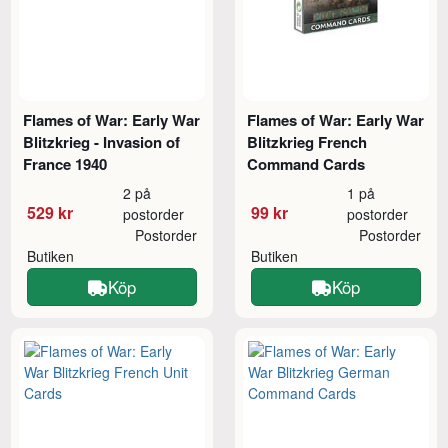
Flames of War: Early War
Flames of War: Early War
Blitzkrieg - Invasion of
Blitzkrieg French
France 1940
Command Cards
2 på
1 på
529 kr
99 kr
postorder
postorder
Postorder
Postorder
Butiken
Butiken
Köp
Köp