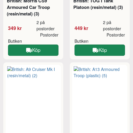
British: Morris CS9
British: TOG I Tank
Armoured Car Troop
Platoon (resin/metal) (3)
(resin/metal) (3)
2 på
2 på
349 kr
449 kr
postorder
postorder
Postorder
Postorder
Butiken
Butiken
Köp
Köp