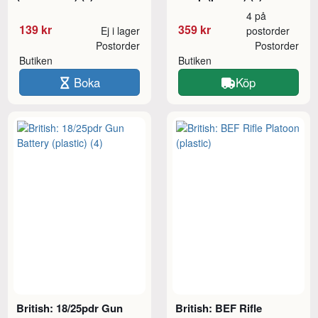
4 på
139 kr
359 kr
Ej i lager
postorder
Postorder
Postorder
Butiken
Butiken
Boka
Köp
British: 18/25pdr Gun
British: BEF Rifle