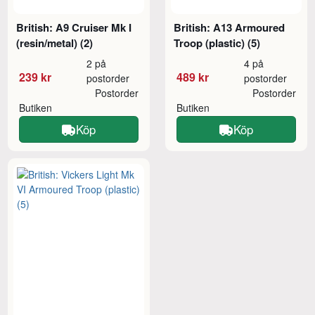
British: A9 Cruiser Mk I
British: A13 Armoured
(resin/metal) (2)
Troop (plastic) (5)
2 på
4 på
239 kr
489 kr
postorder
postorder
Postorder
Postorder
Butiken
Butiken
Köp
Köp