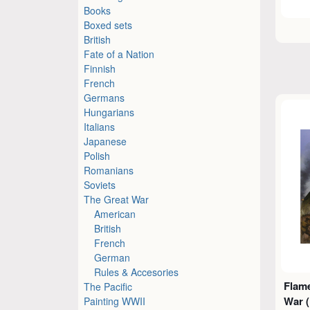
Books
Boxed sets
British
Fate of a Nation
Finnish
French
Germans
Hungarians
Italians
Japanese
Polish
Romanians
Soviets
The Great War
American
British
French
German
Rules & Accesories
Flame
The Pacific
War (
Painting WWII