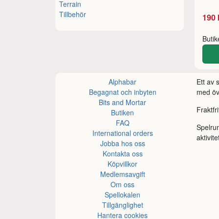
Terrain
Tillbehör
190 
Buti
Alphabar
Ett av
Begagnat och inbyten
med öve
Bits and Mortar
Fraktfr
Butiken
FAQ
Spelru
International orders
aktivite
Jobba hos oss
Kontakta oss
Köpvillkor
Medlemsavgift
Om oss
Spellokalen
Tillgänglighet
Hantera cookies