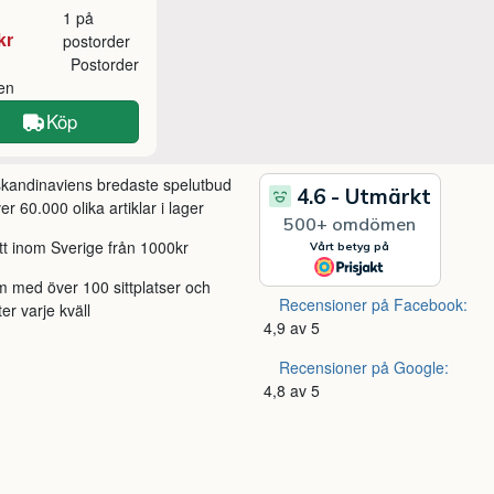
1 på
kr
postorder
Postorder
ken
Köp
 skandinaviens bredaste spelutbud
r 60.000 olika artiklar i lager
itt inom Sverige från 1000kr
m med över 100 sittplatser och
Recensioner på Facebook:
ter varje kväll
4,9 av 5
Recensioner på Google:
4,8 av 5