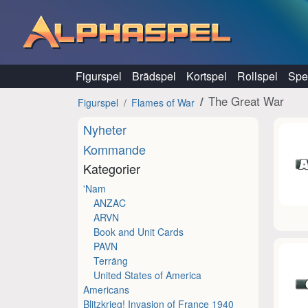
Hoppa till innehåll
Figurspel
Brädspel
Kortspel
Rollspel
Spel
The Great War
Figurspel
Flames of War
Nyheter
Kommande
Kategorier
'Nam
ANZAC
ARVN
Book and Unit Cards
PAVN
Terräng
United States of America
Americans
Blitzkrieg! Invasion of France 1940