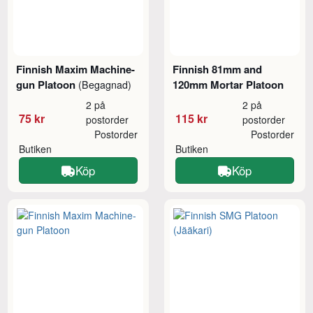
Finnish Maxim Machine-
Finnish 81mm and
gun Platoon
120mm Mortar Platoon
(Begagnad)
2 på
2 på
75 kr
115 kr
postorder
postorder
Postorder
Postorder
Butiken
Butiken
Köp
Köp