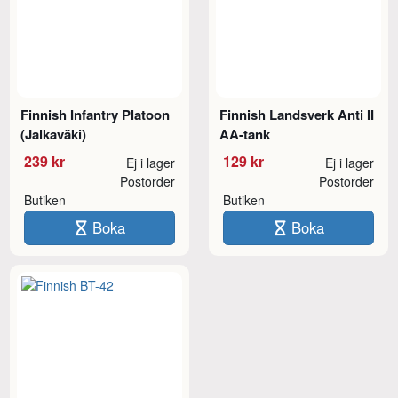
Finnish Infantry Platoon
Finnish Landsverk Anti II
(Jalkaväki)
AA-tank
239 kr
129 kr
Ej i lager
Ej i lager
Postorder
Postorder
Butiken
Butiken
Boka
Boka