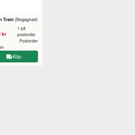
h Train
(Begagnad)
1 på
 kr
postorder
Postorder
ken
Köp