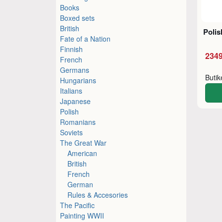
Books
Boxed sets
British
Polis
Fate of a Nation
Finnish
2349
French
Germans
Buti
Hungarians
Italians
Japanese
Polish
Romanians
Soviets
The Great War
American
British
French
German
Rules & Accesories
The Pacific
Painting WWII