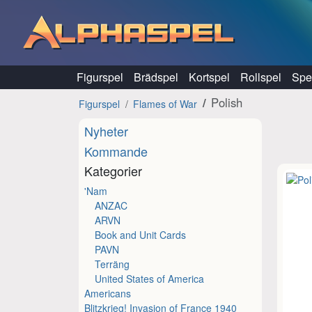
Hoppa till innehåll
Figurspel
Brädspel
Kortspel
Rollspel
Spel
Polish
Figurspel
Flames of War
Nyheter
Kommande
Kategorier
'Nam
ANZAC
ARVN
Book and Unit Cards
PAVN
Terräng
United States of America
Americans
Blitzkrieg! Invasion of France 1940