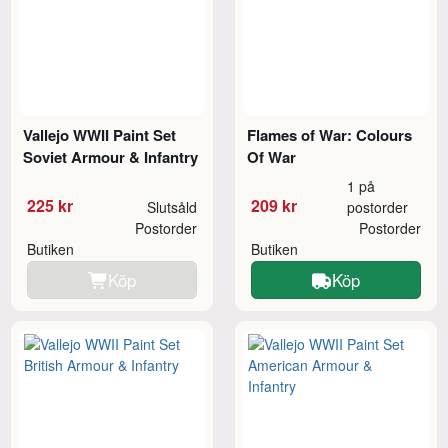
Vallejo WWII Paint Set
Flames of War: Colours
Soviet Armour & Infantry
Of War
1 på
225 kr
209 kr
Slutsåld
postorder
Postorder
Postorder
Butiken
Butiken
Köp
Köp