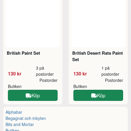
British Paint Set
British Desert Rats Paint
Set
3 på
1 på
130 kr
130 kr
postorder
postorder
Postorder
Postorder
Butiken
Butiken
Köp
Köp
Alphabar
Begagnat och inbyten
Bits and Mortar
Butiken