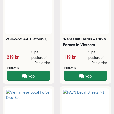
ZSU-57-2 AA Platoon9,
'Nam Unit Cards – PAVN
Forces in Vietnam
3 på
9 på
219 kr
119 kr
postorder
postorder
Postorder
Postorder
Butiken
Butiken
Köp
Köp