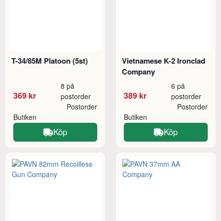
T-34/85M Platoon (5st)
Vietnamese K-2 Ironclad
Company
8 på
6 på
369 kr
389 kr
postorder
postorder
Postorder
Postorder
Butiken
Butiken
Köp
Köp