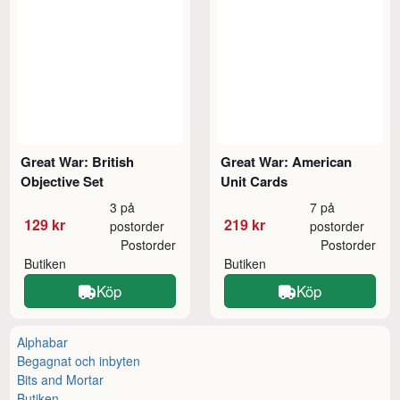
Great War: British
Great War: American
Objective Set
Unit Cards
3 på
7 på
129 kr
219 kr
postorder
postorder
Postorder
Postorder
Butiken
Butiken
Köp
Köp
Alphabar
Begagnat och inbyten
Bits and Mortar
Butiken