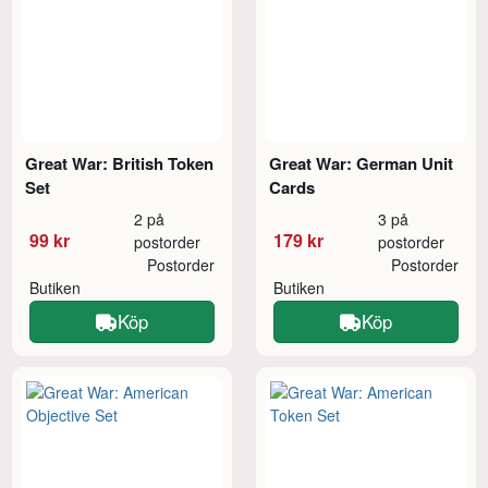
Great War: British Token
Great War: German Unit
Set
Cards
2 på
3 på
99 kr
179 kr
postorder
postorder
Postorder
Postorder
Butiken
Butiken
Köp
Köp