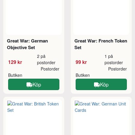
Great War: German
Great War: French Token
Objective Set
Set
2 på
1 på
129 kr
99 kr
postorder
postorder
Postorder
Postorder
Butiken
Butiken
Köp
Köp