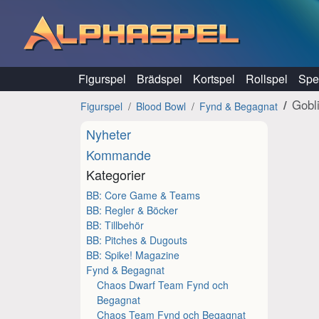
Hoppa till innehåll
Figurspel
Brädspel
Kortspel
Rollspel
Spel
Gobl
Figurspel
Blood Bowl
Fynd & Begagnat
Nyheter
Kommande
Kategorier
BB: Core Game & Teams
BB: Regler & Böcker
BB: Tillbehör
BB: Pitches & Dugouts
BB: Spike! Magazine
Fynd & Begagnat
Chaos Dwarf Team Fynd och
Begagnat
Chaos Team Fynd och Begagnat