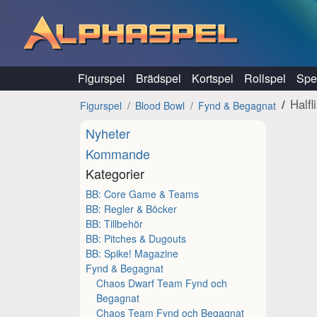
Hoppa till innehåll
Figurspel
Brädspel
Kortspel
Rollspel
Spel
Half
Figurspel
Blood Bowl
Fynd & Begagnat
Nyheter
Kommande
Kategorier
BB: Core Game & Teams
BB: Regler & Böcker
BB: Tillbehör
BB: Pitches & Dugouts
BB: Spike! Magazine
Fynd & Begagnat
Chaos Dwarf Team Fynd och
Begagnat
Chaos Team Fynd och Begagnat