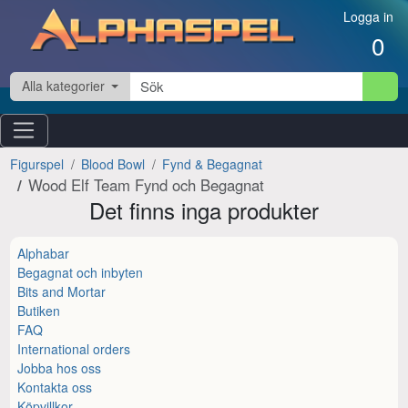
Hoppa till innehåll
Logga in
0
Alla kategorier
Figurspel
Blood Bowl
Fynd & Begagnat
Wood Elf Team Fynd och Begagnat
Det finns inga produkter
Alphabar
Begagnat och inbyten
Bits and Mortar
Butiken
FAQ
International orders
Jobba hos oss
Kontakta oss
Köpvillkor