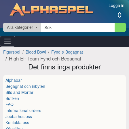
Hoppa till innehåll
Logga in
0
Alla kategorier
Figurspel
Blood Bowl
Fynd & Begagnat
High Elf Team Fynd och Begagnat
Det finns inga produkter
Alphabar
Begagnat och inbyten
Bits and Mortar
Butiken
FAQ
International orders
Jobba hos oss
Kontakta oss
Köpvillkor