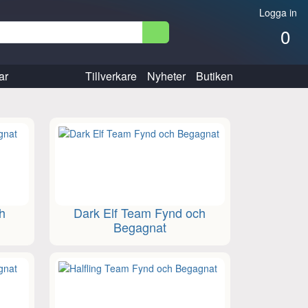
Logga in
0
ar
Tillverkare
Nyheter
Butiken
h
Dark Elf Team Fynd och
Begagnat