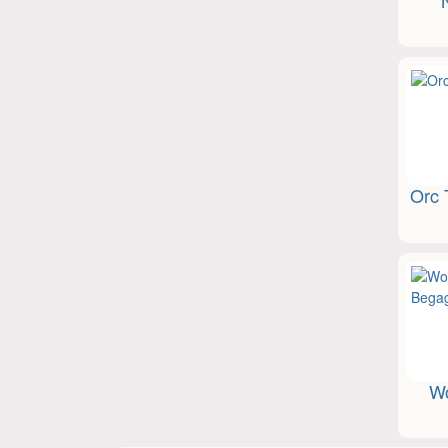
Orc 
Wo