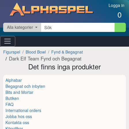
Hoppa till innehåll
Logga in
0
Alla kategorier
Figurspel
Blood Bowl
Fynd & Begagnat
Dark Elf Team Fynd och Begagnat
Det finns inga produkter
Alphabar
Begagnat och inbyten
Bits and Mortar
Butiken
FAQ
International orders
Jobba hos oss
Kontakta oss
Köpvillkor