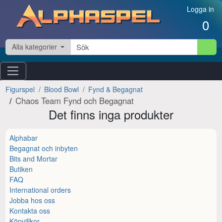
Hoppa till innehåll
Logga in
0
Alla kategorier
Figurspel
Blood Bowl
Fynd & Begagnat
Chaos Team Fynd och Begagnat
Det finns inga produkter
Alphabar
Begagnat och inbyten
Bits and Mortar
Butiken
FAQ
International orders
Jobba hos oss
Kontakta oss
Köpvillkor