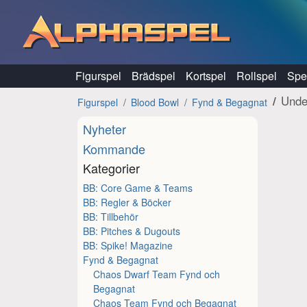
Hoppa till innehåll
Figurspel
Brädspel
Kortspel
Rollspel
Spel
Unde
Figurspel
Blood Bowl
Fynd & Begagnat
Nyheter
Kommande
Kategorier
BB: Core Game & Teams
BB: Regler & Böcker
BB: Tillbehör
BB: Pitches & Dugouts
BB: Spike! Magazine
Fynd & Begagnat
Chaos Dwarf Team Fynd och
Begagnat
Chaos Team Fynd och Begagnat