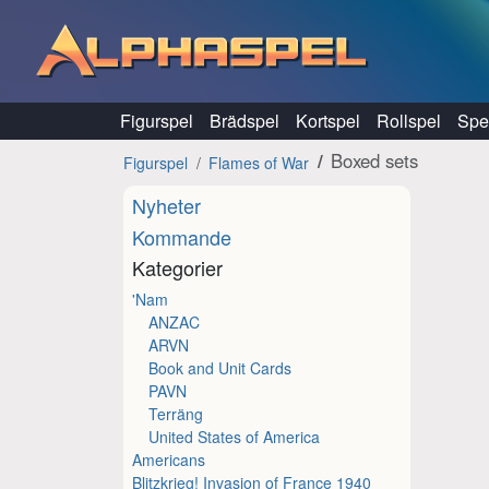
Hoppa till innehåll
Figurspel
Brädspel
Kortspel
Rollspel
Spel
Boxed sets
Figurspel
Flames of War
Nyheter
Kommande
Kategorier
'Nam
ANZAC
ARVN
Book and Unit Cards
PAVN
Terräng
United States of America
Americans
Blitzkrieg! Invasion of France 1940