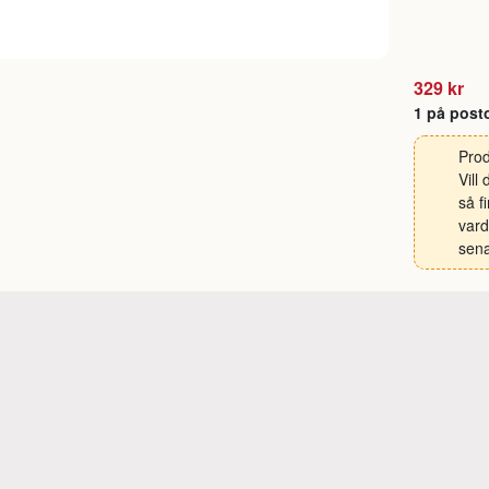
329 kr
1 på post
Prod
Vill
så f
vard
sena