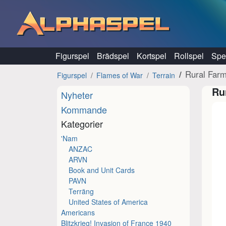
Hoppa till innehåll
Figurspel
Brädspel
Kortspel
Rollspel
Spel
Rural Farm
Figurspel
Flames of War
Terrain
Ru
Nyheter
Kommande
Kategorier
'Nam
ANZAC
ARVN
Book and Unit Cards
PAVN
Terräng
United States of America
Americans
Blitzkrieg! Invasion of France 1940