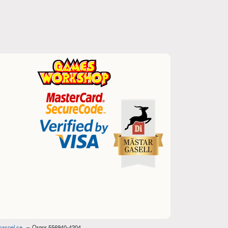
haspel.se
Orgnr 556940-4204