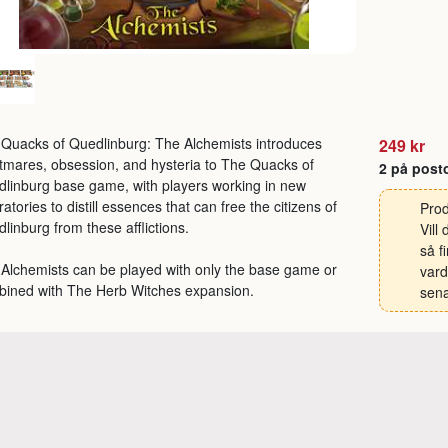
Quacks of Quedlinburg: The Alchemists introduces
249 kr
tmares, obsession, and hysteria to The Quacks of
2 på post
linburg base game, with players working in new
ratories to distill essences that can free the citizens of
Prod
linburg from these afflictions.
Vill
så f
Alchemists can be played with only the base game or
vard
ined with The Herb Witches expansion.
sena