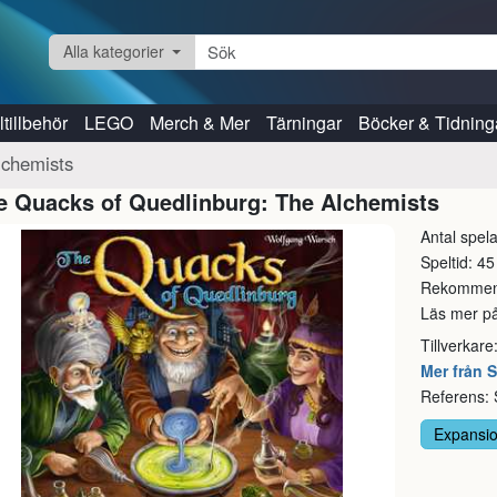
Alla kategorier
tillbehör
LEGO
Merch & Mer
Tärningar
Böcker & Tidning
lchemists
e Quacks of Quedlinburg: The Alchemists
Antal spela
Speltid: 45
Rekommend
Läs mer p
Tillverkare
Mer från 
Referens:
Expansi