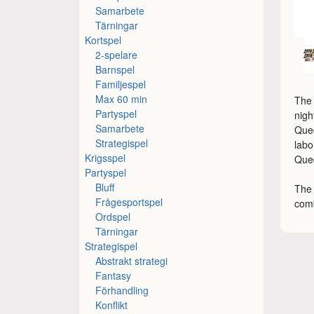
Samarbete
Tärningar
Kortspel
2-spelare
Barnspel
Familjespel
Max 60 min
The 
Partyspel
nigh
Samarbete
Qued
Strategispel
labo
Krigsspel
Qued
Partyspel
Bluff
The 
Frågesportspel
comb
Ordspel
Tärningar
Strategispel
Abstrakt strategi
Fantasy
Förhandling
Konflikt