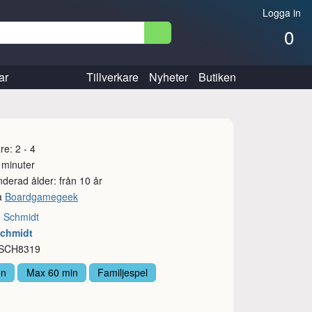
Logga in
0
ar
Tillverkare
Nyheter
Butiken
re: 2 - 4
 minuter
erad ålder: från 10 år
å
Boardgamegeek
:
Schmidt
Schmidt
 SCH8319
on
Max 60 min
Familjespel