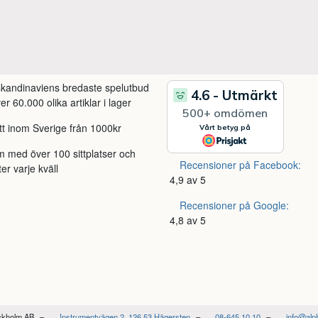
 skandinaviens bredaste spelutbud
r 60.000 olika artiklar i lager
itt inom Sverige från 1000kr
m med över 100 sittplatser och
Recensioner på Facebook:
ter varje kväll
4,9 av 5
Recensioner på Google:
4,8 av 5
ockholm AB
Instrumentvägen 2, 126 53 Hägersten
08-645 10 10
info@alp