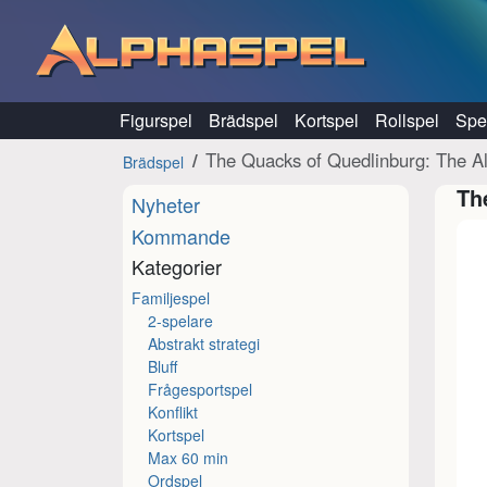
Hoppa till innehåll
Figurspel
Brädspel
Kortspel
Rollspel
Spel
The Quacks of Quedlinburg: The A
Brädspel
Th
Nyheter
Kommande
Kategorier
Familjespel
2-spelare
Abstrakt strategi
Bluff
Frågesportspel
Konflikt
Kortspel
Max 60 min
Ordspel