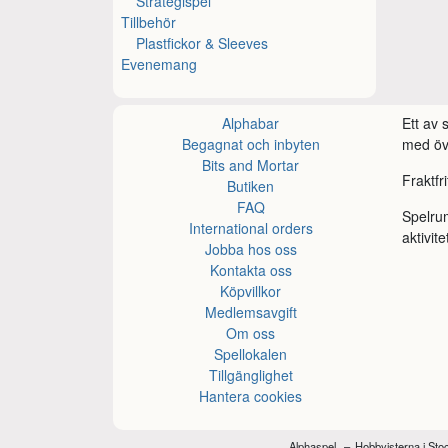
Strategispel
Tillbehör
Plastfickor & Sleeves
Evenemang
Alphabar
Ett av
Begagnat och inbyten
med öve
Bits and Mortar
Fraktfr
Butiken
FAQ
Spelru
International orders
aktivite
Jobba hos oss
Kontakta oss
Köpvillkor
Medlemsavgift
Om oss
Spellokalen
Tillgänglighet
Hantera cookies
Alphaspel
Hobbyisterna i St