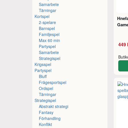
Samarbete
Tärningar
Kortspel
Hnefa
2-spelare
Gam
Barnspel
Familjespel
Max 60 min
449 
Partyspel
Samarbete
Buti
Strategispel
Krigsspel
Partyspel
Bluff
Frågesportspel
Ordspel
Tärningar
Strategispel
Abstrakt strategi
Fantasy
Förhandling
Konflikt