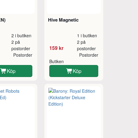
EN)
Hive Magnetic
2 i butiken
1 i butiken
2 på
2 på
159 kr
postorder
postorder
Postorder
Postorder
Butiken
Köp
Köp