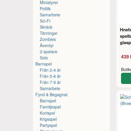
Miniatyrer
Politik
Samarbete
Sci-Fi
Skräck
Hnefa
Tärningar
spelb
Zombies
glasp
Äventyr
2-spelare
439 
Solo
Barnspel
Buti
Från 2-4 år
Från 5-6 år
Från 7-9 år
Samarbete
Fynd & Begagnat
Barnspel
Familjespel
Kortspel
Krigsspel
Partyspel