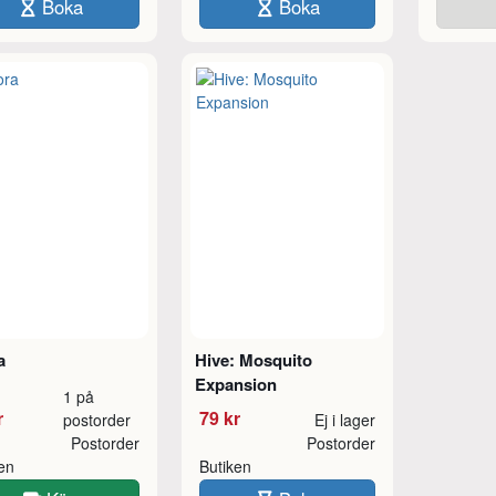
Boka
Boka
a
Hive: Mosquito
Expansion
1 på
r
79 kr
postorder
Ej i lager
Postorder
Postorder
ken
Butiken