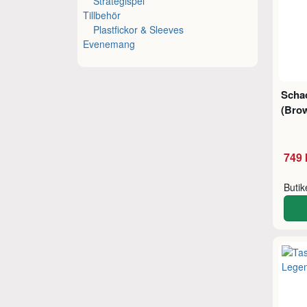
Strategispel
Tillbehör
Plastfickor & Sleeves
Evenemang
Schac
(Bro
749 
Buti