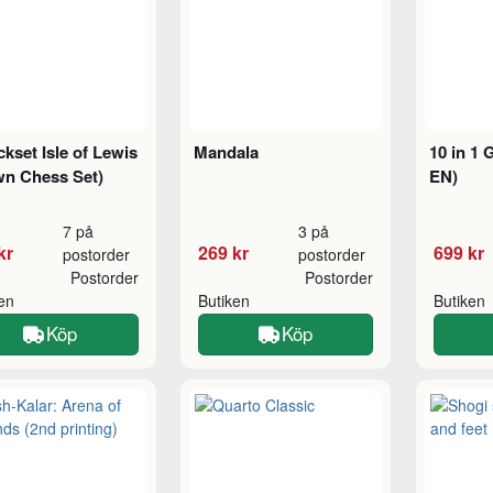
kset Isle of Lewis
Mandala
10 in 1
wn Chess Set)
EN)
7 på
3 på
kr
269 kr
699 kr
postorder
postorder
Postorder
Postorder
ken
Butiken
Butiken
Köp
Köp