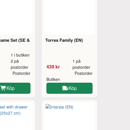
 Game Set (SE &
Torres Family (EN)
1 i butiken
2 på
1 på
439 kr
postorder
postorder
Postorder
Postorder
Butiken
Köp
Köp