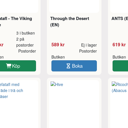
tafl - The Viking
Through the Desert
ANTS (
e
(EN)
3 i butiken
2 på
kr
589 kr
619 kr
postorder
Ej i lager
Postorder
Postorder
ken
Butiken
Butiken
Köp
Boka