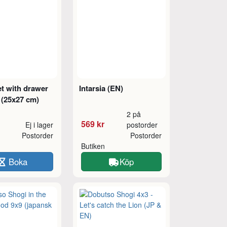
et with drawer
Intarsia (EN)
 (25x27 cm)
2 på
569 kr
Ej i lager
postorder
Postorder
Postorder
Butiken
Boka
Köp