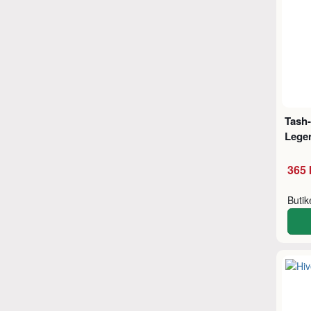
Tash-
Legen
365 
Buti