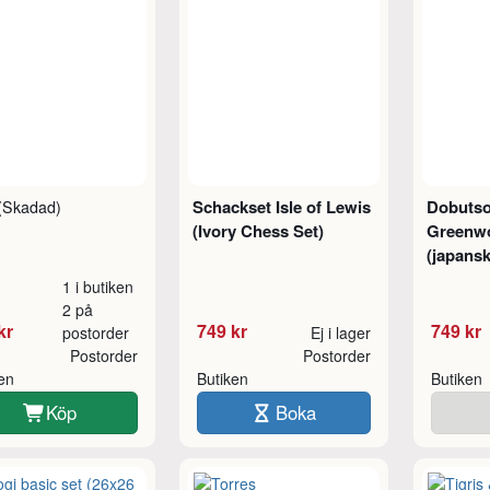
Schackset Isle of Lewis
Dobutso
(Skadad)
(Ivory Chess Set)
Greenw
(japansk
1 i butiken
2 på
kr
749 kr
749 kr
postorder
Ej i lager
Postorder
Postorder
ken
Butiken
Butiken
Köp
Boka