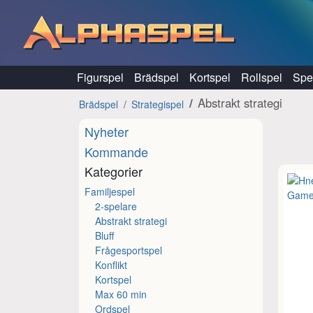
Hoppa till innehåll
Figurspel
Brädspel
Kortspel
Rollspel
Spel
Abstrakt strategi
Brädspel
Strategispel
Nyheter
Kommande
Kategorier
Familjespel
2-spelare
Abstrakt strategi
Bluff
Frågesportspel
Konflikt
Kortspel
Max 60 min
Ordspel