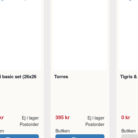
 basic set (26x26
Torres
Tigris &
kr
395 kr
0 kr
Ej i lager
Ej i lager
Postorder
Postorder
ken
Butiken
Butiken