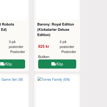
t Robots
Barony: Royal Edition
 Ed)
(Kickstarter Deluxe
Edition)
3 på
2 på
825 kr
postorder
postorder
Postorder
Postorder
Butiken
Köp
Köp