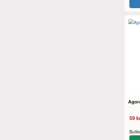
Agor
59 k
Buti