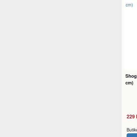
Shogi
cm)
229 
Buti