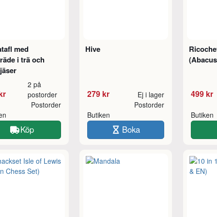
tafl med
Hive
Ricoche
räde i trä och
(Abacus
jäser
2 på
kr
279 kr
499 kr
postorder
Ej i lager
Postorder
Postorder
ken
Butiken
Butiken
Köp
Boka