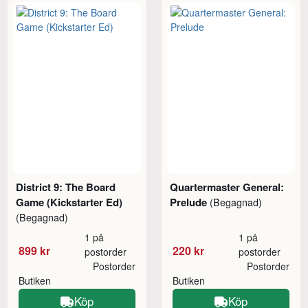
District 9: The Board
Quartermaster General:
Game (Kickstarter Ed)
Prelude
(Begagnad)
(Begagnad)
1 på
1 på
899 kr
220 kr
postorder
postorder
Postorder
Postorder
Butiken
Butiken
Köp
Köp