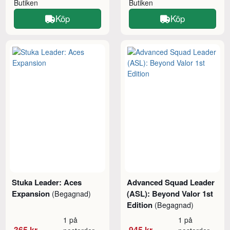
Butiken
Butiken
Köp
Köp
Stuka Leader: Aces
Advanced Squad Leader
Expansion
(ASL): Beyond Valor 1st
(Begagnad)
Edition
(Begagnad)
1 på
1 på
365 kr
945 kr