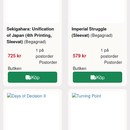
Sekigahara: Unification
Imperial Struggle
of Japan (4th Printing,
(Sleevat)
(Begagnad)
Sleevat)
(Begagnad)
1 på
1 på
725 kr
579 kr
postorder
postorder
Postorder
Postorder
Butiken
Butiken
Köp
Köp