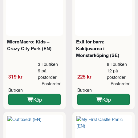
MicroMacro: Kids –
Exit för barn:
Crazy City Park (EN)
Kaktjuvarna i
Monsterköping (SE)
3 i butiken
8 i butiken
9 på
12 på
319 kr
225 kr
postorder
postorder
Postorder
Postorder
Butiken
Butiken
Köp
Köp