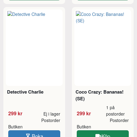
Detective Charlie
Coco Crazy: Bananas!
(SE)
1 på
299 kr
299 kr
Ej i lager
postorder
Postorder
Postorder
Butiken
Butiken
Boka
Köp