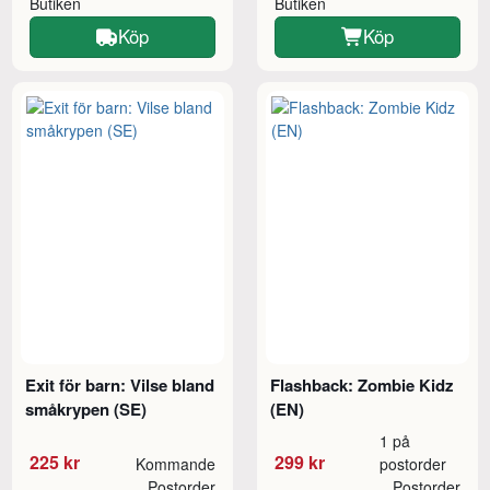
Butiken
Butiken
Köp
Köp
Exit för barn: Vilse bland
Flashback: Zombie Kidz
småkrypen (SE)
(EN)
1 på
225 kr
299 kr
Kommande
postorder
Postorder
Postorder