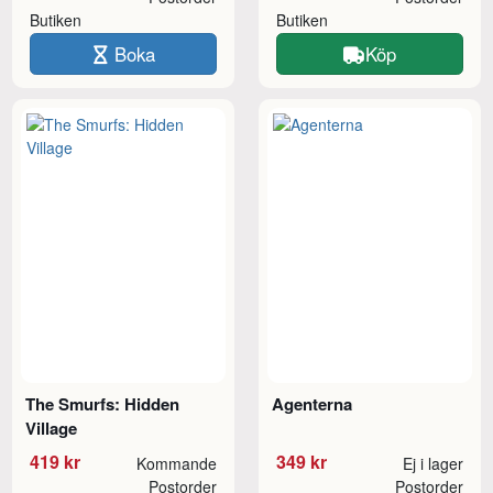
Butiken
Butiken
Boka
Köp
The Smurfs: Hidden
Agenterna
Village
419 kr
349 kr
Kommande
Ej i lager
Postorder
Postorder