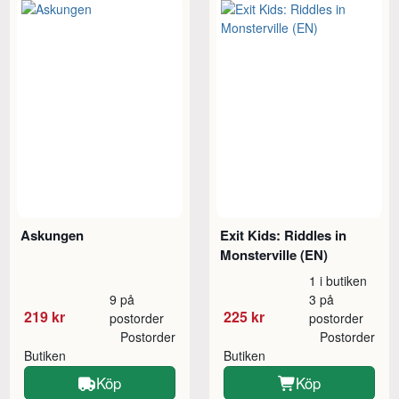
Askungen
Exit Kids: Riddles in
Monsterville (EN)
1 i butiken
9 på
3 på
219 kr
225 kr
postorder
postorder
Postorder
Postorder
Butiken
Butiken
Köp
Köp