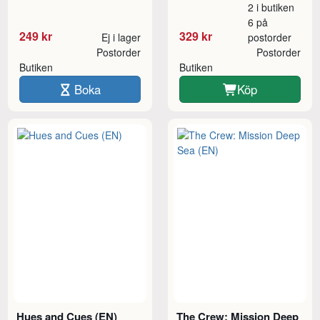
2 i butiken
6 på
249 kr
329 kr
Ej i lager
postorder
Postorder
Postorder
Butiken
Butiken
Boka
Köp
Hues and Cues (EN)
The Crew: Mission Deep