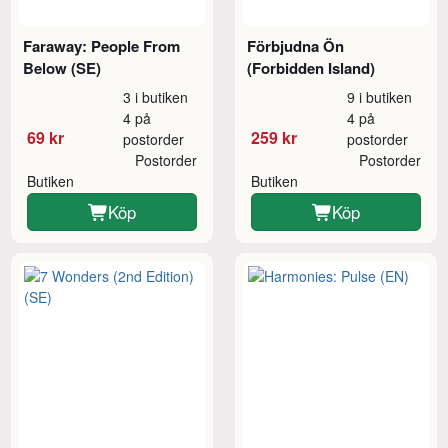
Faraway: People From
Förbjudna Ön
Below (SE)
(Forbidden Island)
3 i butiken
9 i butiken
4 på
4 på
69 kr
259 kr
postorder
postorder
Postorder
Postorder
Butiken
Butiken
Köp
Köp