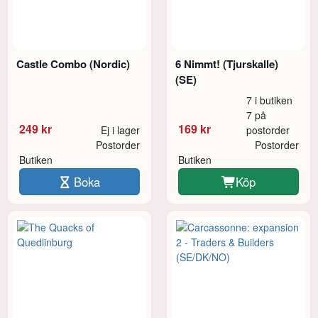
Castle Combo (Nordic)
6 Nimmt! (Tjurskalle)
(SE)
7 i butiken
7 på
249 kr
169 kr
Ej i lager
postorder
Postorder
Postorder
Butiken
Butiken
Boka
Köp