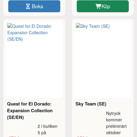
Boka
Köp
Quest for El Dorado:
Sky Team (SE)
Expansion Collection
Nytryck
(SE/EN)
kommer
2 i butiken
preliminärt
5 på
oktober