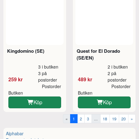
Kingdomino (SE)
Quest for El Dorado
(SE/EN)
3 i butiken
2 i butiken
3 på
2 på
259 kr
489 kr
postorder
postorder
Postorder
Postorder
Butiken
Butiken
Köp
Köp
«
1
2
3
...
18
19
20
»
Alphabar