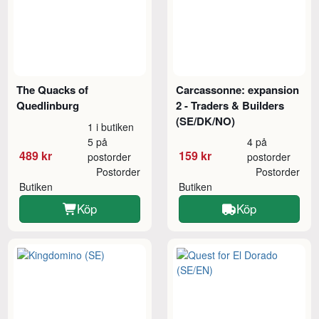
The Quacks of
Carcassonne: expansion
Quedlinburg
2 - Traders & Builders
(SE/DK/NO)
1 i butiken
5 på
4 på
489 kr
159 kr
postorder
postorder
Postorder
Postorder
Butiken
Butiken
Köp
Köp