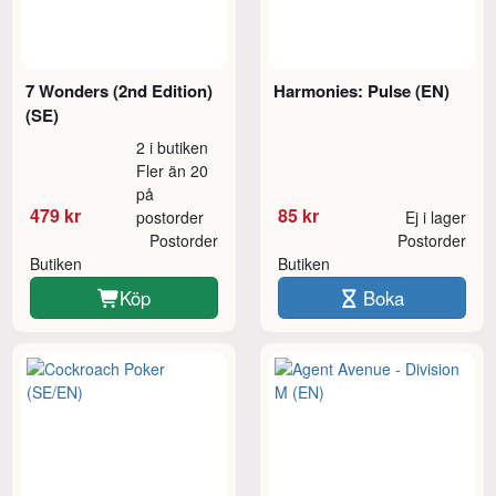
7 Wonders (2nd Edition)
Harmonies: Pulse (EN)
(SE)
2 i butiken
Fler än 20
på
479 kr
85 kr
postorder
Ej i lager
Postorder
Postorder
Butiken
Butiken
Köp
Boka