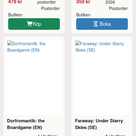
479 kr
359 kr
postorder
2026
Postorder
Postorder
Butiken
Butiken
Köp
Boka
Dorfromantik: the
Faraway: Under Starry
Boardgame (EN)
Skies (SE)
4 i butiken
8 i butiken