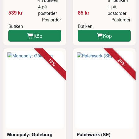
4 på
1 på
539 kr
85 kr
postorder
postorder
Postorder
Postorder
Butiken
Butiken
Köp
Köp
13%
20%
Monopoly: Göteborg
Patchwork (SE)