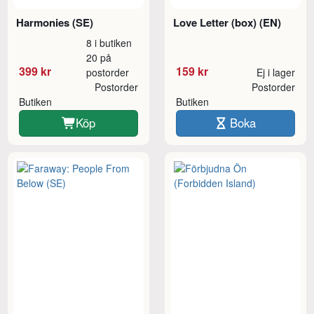
Harmonies (SE)
Love Letter (box) (EN)
8 i butiken
20 på
399 kr
159 kr
postorder
Ej i lager
Postorder
Postorder
Butiken
Butiken
Köp
Boka