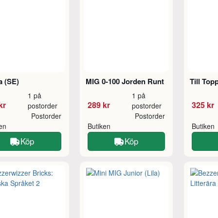
a (SE)
MIG 0-100 Jorden Runt
Till Top
1 på
1 på
kr
289 kr
325 kr
postorder
postorder
Postorder
Postorder
ken
Butiken
Butiken
Köp
Köp