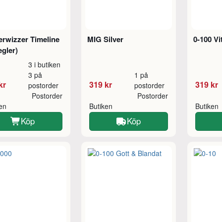
rwizzer Timeline
MIG Silver
0-100 Vi
egler)
3 i butiken
3 på
1 på
kr
319 kr
319 kr
postorder
postorder
Postorder
Postorder
ken
Butiken
Butiken
Köp
Köp