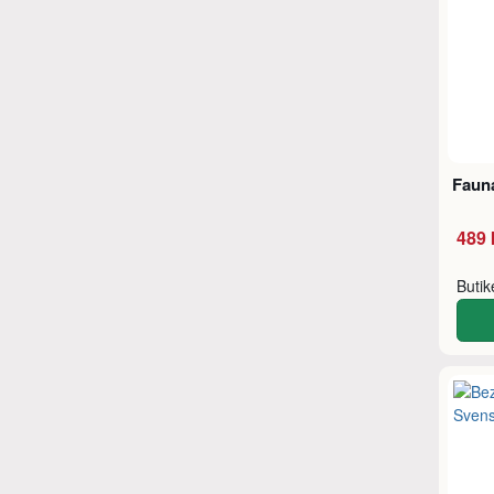
Faun
489 
Buti