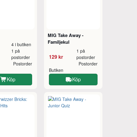
MIG Take Away -
Familjekul
4 i butiken
1 på
1 på
129 kr
postorder
postorder
Postorder
Postorder
Butiken
Köp
Köp