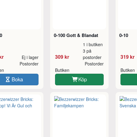
0
0-100 Gott & Blandat
0-10
1 i butiken
3 på
kr
309 kr
319 kr
Ej i lager
postorder
Postorder
Postorder
ken
Butiken
Butiken
Boka
Köp