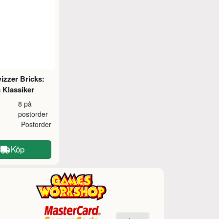
izzer Bricks:
a Klassiker
8 på
postorder
Postorder
Köp