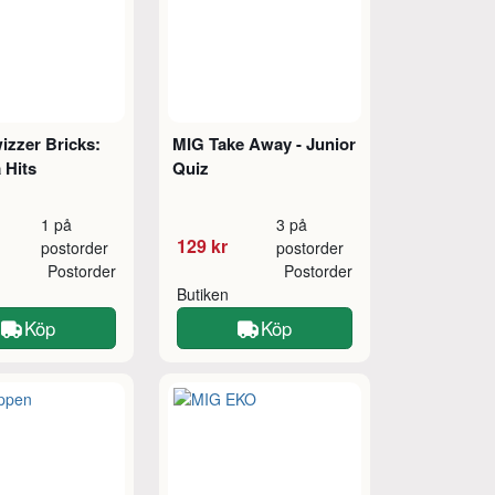
izzer Bricks:
MIG Take Away - Junior
 Hits
Quiz
1 på
3 på
129 kr
postorder
postorder
Postorder
Postorder
Butiken
Köp
Köp