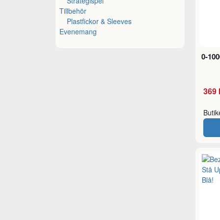
Strategispel
Tillbehör
Plastfickor & Sleeves
Evenemang
0-100
369 
Buti