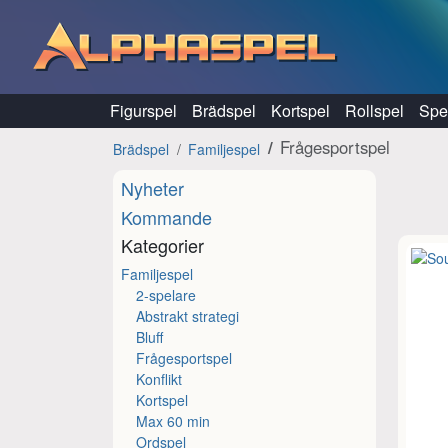
Hoppa till innehåll
Figurspel
Brädspel
Kortspel
Rollspel
Spel
Frågesportspel
Brädspel
Familjespel
Nyheter
Kommande
Kategorier
Familjespel
2-spelare
Abstrakt strategi
Bluff
Frågesportspel
Konflikt
Kortspel
Max 60 min
Ordspel