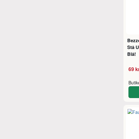
Bezze
Stå U
Blå!
69 k
Buti