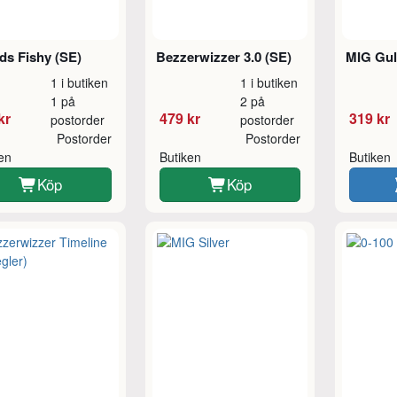
ds Fishy (SE)
Bezzerwizzer 3.0 (SE)
MIG Gu
1 i butiken
1 i butiken
1 på
2 på
kr
479 kr
319 kr
postorder
postorder
Postorder
Postorder
ken
Butiken
Butiken
Köp
Köp