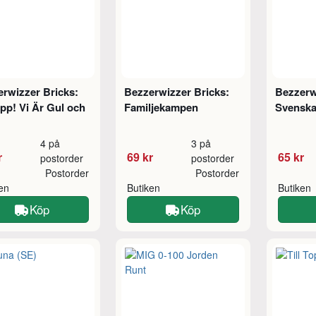
rwizzer Bricks:
Bezzerwizzer Bricks:
Bezzerw
pp! Vi Är Gul och
Familjekampen
Svenska
4 på
3 på
r
69 kr
65 kr
postorder
postorder
Postorder
Postorder
ken
Butiken
Butiken
Köp
Köp