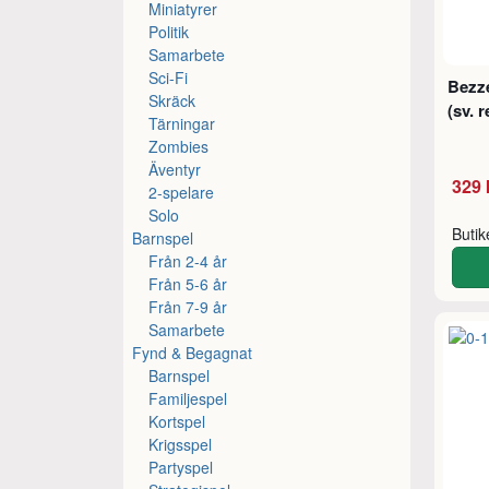
Miniatyrer
Politik
Samarbete
Sci-Fi
Bezze
Skräck
(sv. r
Tärningar
Zombies
Äventyr
329 
2-spelare
Solo
Buti
Barnspel
Från 2-4 år
Från 5-6 år
Från 7-9 år
Samarbete
Fynd & Begagnat
Barnspel
Familjespel
Kortspel
Krigsspel
Partyspel