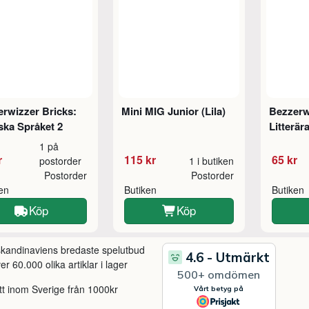
rwizzer Bricks:
Mini MIG Junior (Lila)
Bezzerw
ska Språket 2
Litterär
1 på
r
115 kr
65 kr
postorder
1 i butiken
Postorder
Postorder
ken
Butiken
Butiken
Köp
Köp
 skandinaviens bredaste spelutbud
r 60.000 olika artiklar i lager
itt inom Sverige från 1000kr