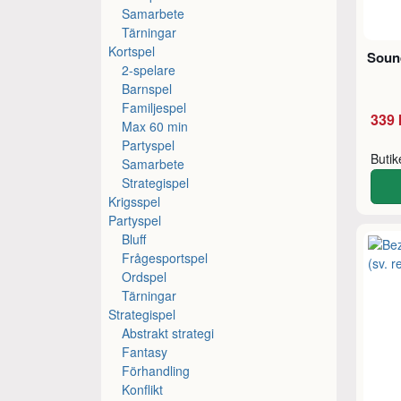
Samarbete
Tärningar
Kortspel
Soun
2-spelare
Barnspel
Familjespel
339 
Max 60 min
Partyspel
Buti
Samarbete
Strategispel
Krigsspel
Partyspel
Bluff
Frågesportspel
Ordspel
Tärningar
Strategispel
Abstrakt strategi
Fantasy
Förhandling
Konflikt