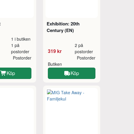
t
Exhibition: 20th
Century (EN)
1 i butiken
1 på
2 på
319 kr
postorder
postorder
Postorder
Postorder
Butiken
Köp
Köp