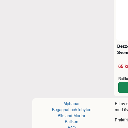
Bezze
Sven
65 k
Buti
Alphabar
Ett av
Begagnat och inbyten
med öve
Bits and Mortar
Fraktfr
Butiken
FAQ