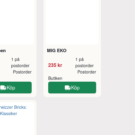
pen
MIG EKO
1 på
1 på
235 kr
postorder
postorder
Postorder
Postorder
Butiken
Köp
Köp