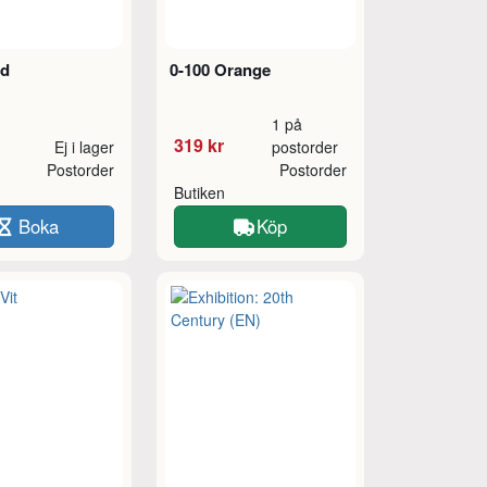
ld
0-100 Orange
1 på
319 kr
Ej i lager
postorder
Postorder
Postorder
Butiken
Boka
Köp