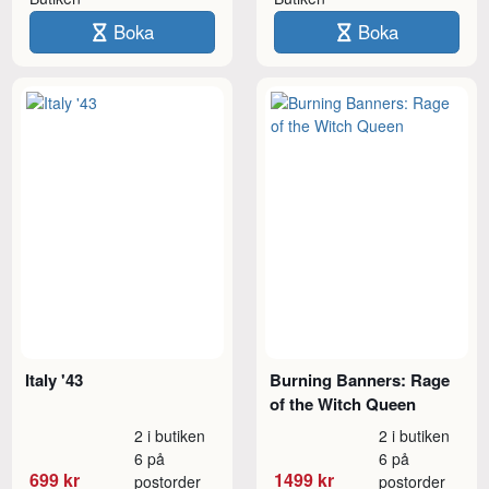
Boka
Boka
Italy '43
Burning Banners: Rage
of the Witch Queen
2 i butiken
2 i butiken
6 på
6 på
699 kr
1499 kr
postorder
postorder