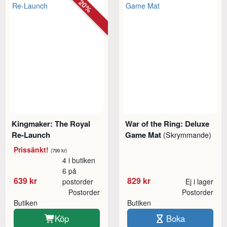
20%
Kingmaker: The Royal
War of the Ring: Deluxe
Re-Launch
Game Mat
(Skrymmande)
Prissänkt!
(799 kr)
4 i butiken
6 på
639 kr
829 kr
postorder
Ej i lager
Postorder
Postorder
Butiken
Butiken
Köp
Boka