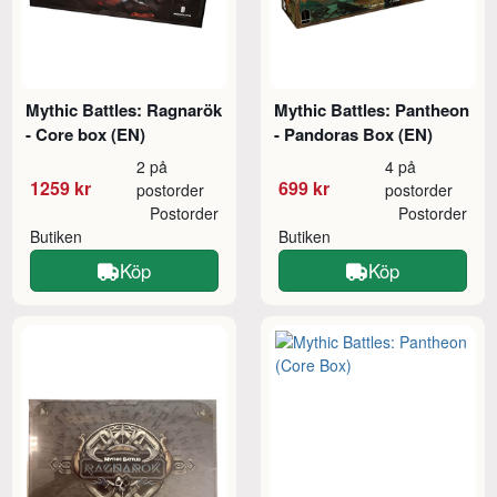
Mythic Battles: Ragnarök
Mythic Battles: Pantheon
- Core box (EN)
- Pandoras Box (EN)
2 på
4 på
1259 kr
699 kr
postorder
postorder
Postorder
Postorder
Butiken
Butiken
Köp
Köp