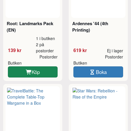
Root: Landmarks Pack
Ardennes '44 (4th
(EN)
Printing)
1 i butiken
2 på
139 kr
619 kr
postorder
Ej i lager
Postorder
Postorder
Butiken
Butiken
Köp
Boka