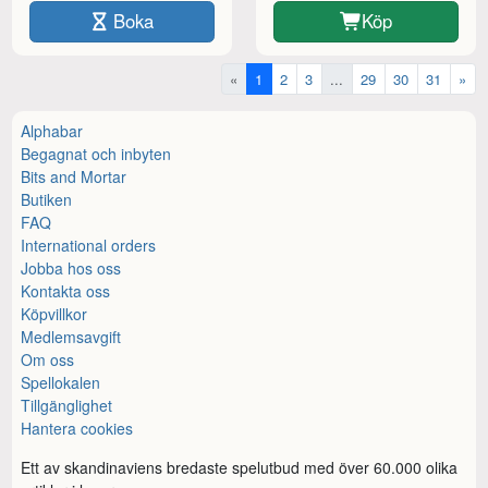
Boka
Köp
«
1
2
3
...
29
30
31
»
Alphabar
Begagnat och inbyten
Bits and Mortar
Butiken
FAQ
International orders
Jobba hos oss
Kontakta oss
Köpvillkor
Medlemsavgift
Om oss
Spellokalen
Tillgänglighet
Hantera cookies
Ett av skandinaviens bredaste spelutbud med över 60.000 olika