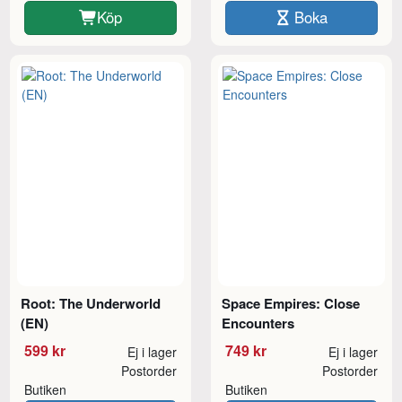
Köp
Boka
Root: The Underworld
Space Empires: Close
(EN)
Encounters
599 kr
749 kr
Ej i lager
Ej i lager
Postorder
Postorder
Butiken
Butiken