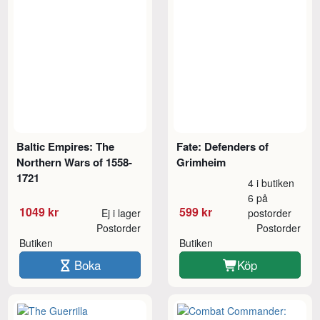
Baltic Empires: The
Fate: Defenders of
Northern Wars of 1558-
Grimheim
1721
4 i butiken
6 på
1049 kr
599 kr
Ej i lager
postorder
Postorder
Postorder
Butiken
Butiken
Boka
Köp