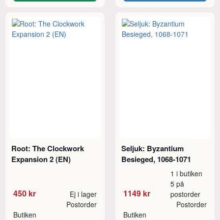
Root: The Clockwork
Seljuk: Byzantium
Expansion 2 (EN)
Besieged, 1068-1071
1 i butiken
5 på
450 kr
1149 kr
Ej i lager
postorder
Postorder
Postorder
Butiken
Butiken