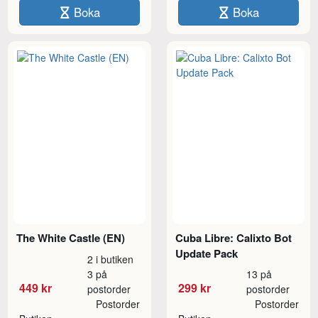
Boka
Boka
The White Castle (EN)
Cuba Libre: Calixto Bot
Update Pack
2 i butiken
3 på
13 på
449 kr
299 kr
postorder
postorder
Postorder
Postorder