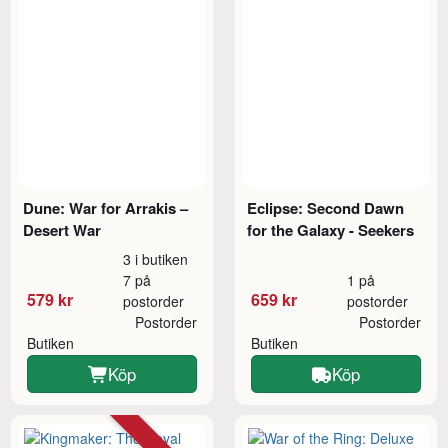
Dune: War for Arrakis –
Eclipse: Second Dawn
Desert War
for the Galaxy - Seekers
3 i butiken
7 på
1 på
579 kr
659 kr
postorder
postorder
Postorder
Postorder
Butiken
Butiken
Köp
Köp