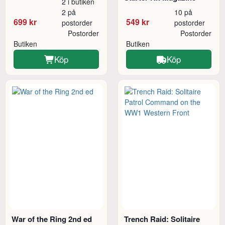
2 i butiken
2 på
10 på
699 kr
549 kr
postorder
postorder
Postorder
Postorder
Butiken
Butiken
Köp
Köp
War of the Ring 2nd ed
Trench Raid: Solitaire