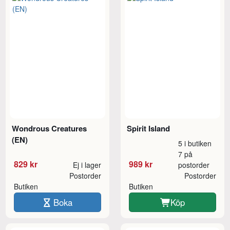
Wondrous Creatures
Spirit Island
(EN)
5 i butiken
7 på
829 kr
989 kr
Ej i lager
postorder
Postorder
Postorder
Butiken
Butiken
Boka
Köp