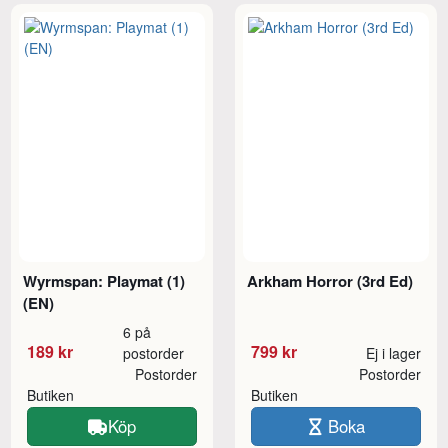
Wyrmspan: Playmat (1)
Arkham Horror (3rd Ed)
(EN)
6 på
189 kr
799 kr
postorder
Ej i lager
Postorder
Postorder
Butiken
Butiken
Köp
Boka