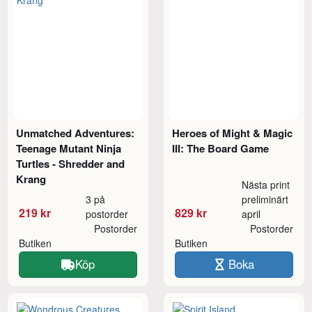
Unmatched Adventures:
Heroes of Might & Magic
Teenage Mutant Ninja
III: The Board Game
Turtles - Shredder and
Krang
Nästa print
3 på
preliminärt
219 kr
829 kr
postorder
april
Postorder
Postorder
Butiken
Butiken
Köp
Boka