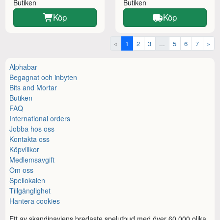
Butiken
Butiken
Köp
Köp
«
1
2
3
...
5
6
7
»
Alphabar
Begagnat och inbyten
Bits and Mortar
Butiken
FAQ
International orders
Jobba hos oss
Kontakta oss
Köpvillkor
Medlemsavgift
Om oss
Spellokalen
Tillgänglighet
Hantera cookies
Ett av skandinaviens bredaste spelutbud med över 60.000 olika