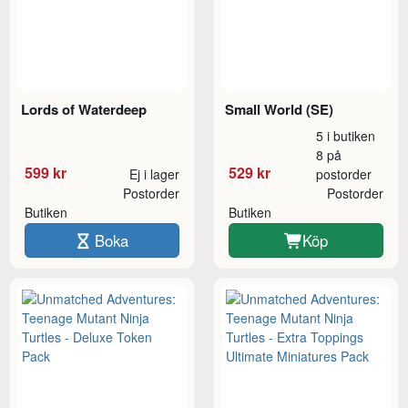
Lords of Waterdeep
Small World (SE)
5 i butiken
8 på
599 kr
529 kr
Ej i lager
postorder
Postorder
Postorder
Butiken
Butiken
Boka
Köp