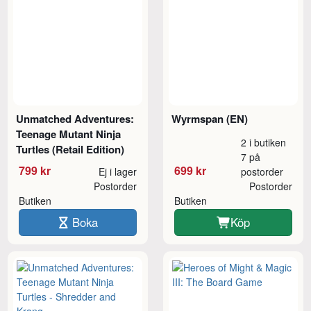
Unmatched Adventures:
Wyrmspan (EN)
Teenage Mutant Ninja
2 i butiken
Turtles (Retail Edition)
7 på
799 kr
699 kr
Ej i lager
postorder
Postorder
Postorder
Butiken
Butiken
Boka
Köp