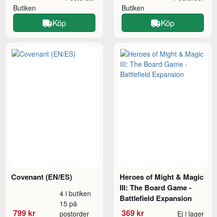
Butiken
Butiken
Köp
Köp
Covenant (EN/ES)
Heroes of Might & Magic
III: The Board Game -
4 i butiken
Battlefield Expansion
15 på
799 kr
369 kr
postorder
Ej i lager