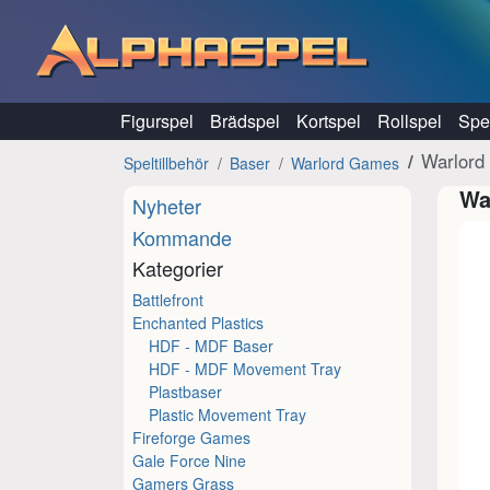
Hoppa till innehåll
Figurspel
Brädspel
Kortspel
Rollspel
Spel
Warlord
Speltillbehör
Baser
Warlord Games
Wa
Nyheter
Kommande
Kategorier
Battlefront
Enchanted Plastics
HDF - MDF Baser
HDF - MDF Movement Tray
Plastbaser
Plastic Movement Tray
Fireforge Games
Gale Force Nine
Gamers Grass