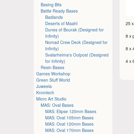
Basing Bits
Battle Ready Bases
Badlands
Deserts of Maahl
25 x
Dunes of Bourak (Designed for
Infinity)
8 x 
Nomad Crew Deck (Designed for
Infinity)
8 x 
Svalarheima's Outpost (Designed
for Infinity)
4 x 
Resin Bases
Games Workshop
Green Stuff World
Juweela
Kromlech
Micro Art Studio
MAS: Oval Bases
MAS: Elipse 120mm Bases
MAS: Oval 105mm Bases
MAS: Oval 120mm Bases
MAS: Oval 170mm Bases