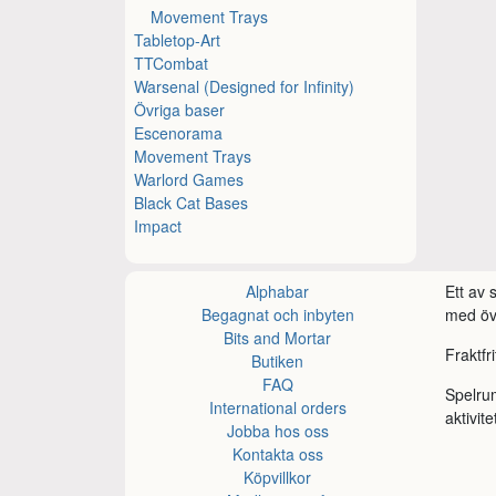
Movement Trays
Tabletop-Art
TTCombat
Warsenal (Designed for Infinity)
Övriga baser
Escenorama
Movement Trays
Warlord Games
Black Cat Bases
Impact
Alphabar
Ett av
Begagnat och inbyten
med öve
Bits and Mortar
Fraktfr
Butiken
FAQ
Spelru
International orders
aktivite
Jobba hos oss
Kontakta oss
Köpvillkor