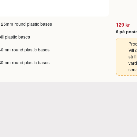
 25mm round plastic bases
129 kr
6 på post
pill plastic bases
Prod
40mm round plastic bases
Vill
så f
60mm round plastic bases
vard
sena