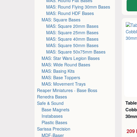
MAS: Round Flat Bases
MAS: Round Flying 30mm Bases
MAS: Round HDF Bases
MAS: Square Bases
MAS: Square 20mm Bases
MAS: Square 25mm Bases
MAS: Square 40mm Bases
MAS: Square 50mm Bases
MAS: Square 50x75mm Bases
MAS: Star Wars Legion Bases
MAS: Wide Round Bases
MAS: Basing Kits
MAS: Base Toppers
MAS: Movement Trays
Reaper Miniatures - Base Boss
Renedra Bases
Table
Safe & Sound
Cobb
Base Magnets
Instabases
30mm
Plastic Bases
Sarissa Precision
209 
MDF-Baser