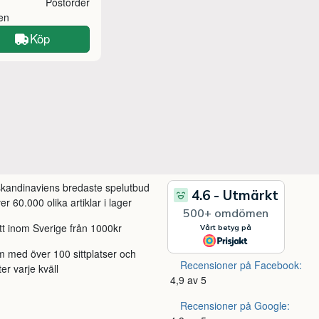
Postorder
ken
Köp
 skandinaviens bredaste spelutbud
r 60.000 olika artiklar i lager
itt inom Sverige från 1000kr
m med över 100 sittplatser och
Recensioner på Facebook:
ter varje kväll
4,9 av 5
Recensioner på Google: