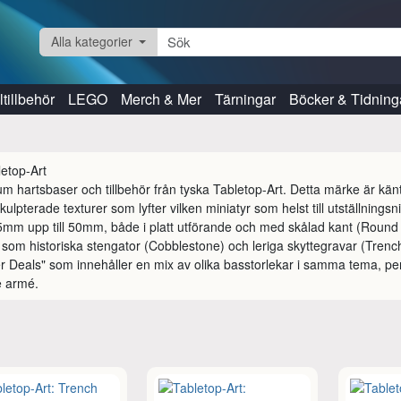
Alla kategorier
tillbehör
LEGO
Merch & Mer
Tärningar
Böcker & Tidning
m hartsbaser och tillbehör från tyska Tabletop-Art. Detta märke är känt
kulpterade texturer som lyfter vilken miniatyr som helst till utställningsni
5mm upp till 50mm, både i platt utförande och med skålad kant (Round L
som historiska stengator (Cobblestone) och leriga skyttegravar (Trench
er Deals" som innehåller en mix av olika basstorlekar i samma tema, perfek
e armé.