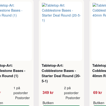
top-Art:
Tabletop-Art:
Tabletop
lestone Bases -
Cobblestone Bases -
Cobbles
 Round (1)
Starter Deal Round (20-
40mm Ro
5-1)
1 på
2 på
r
349 kr
69 kr
postorder
postorder
Postorder
Postorder
ken
Butiken
Butiken