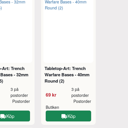
-Art: Trench
Tabletop-Art: Trench
 Bases - 32mm
Warfare Bases - 40mm
5)
Round (2)
3 på
3 på
69 kr
postorder
postorder
Postorder
Postorder
Butiken
Köp
Köp