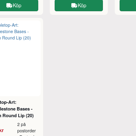
Köp
Köp
top-Art:
lestone Bases -
 Round Lip (20)
2 på
kr
postorder