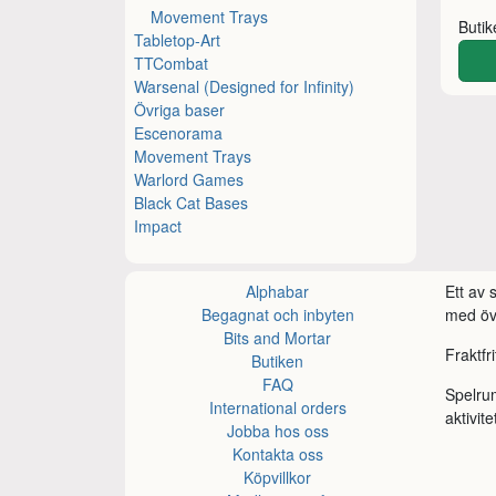
Movement Trays
Buti
Tabletop-Art
TTCombat
Warsenal (Designed for Infinity)
Övriga baser
Escenorama
Movement Trays
Warlord Games
Black Cat Bases
Impact
Alphabar
Ett av
Begagnat och inbyten
med öve
Bits and Mortar
Fraktfr
Butiken
FAQ
Spelru
International orders
aktivite
Jobba hos oss
Kontakta oss
Köpvillkor