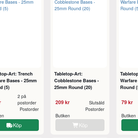
top-Art: Trench
Tabletop-Art:
Tabletop
are Bases - 25mm
Cobblestone Bases -
Warfare
d (5)
25mm Round (20)
Round (
2 på
r
209 kr
79 kr
postorder
Slutsåld
Postorder
Postorder
ken
Butiken
Butiken
Köp
Köp