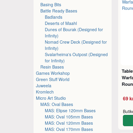
Basing Bits
Battle Ready Bases
Badlands
Deserts of Maahl
Dunes of Bourak (Designed for
Infinity)
Nomad Crew Deck (Designed for
Infinity)
Svalarheima's Outpost (Designed
for Infinity)
Resin Bases
Table
Games Workshop
Warf
Green Stuff World
Roun
Juweela
Kromlech
Micro Art Studio
69 k
MAS: Oval Bases
MAS: Elipse 120mm Bases
Buti
MAS: Oval 105mm Bases
MAS: Oval 120mm Bases
MAS: Oval 170mm Bases