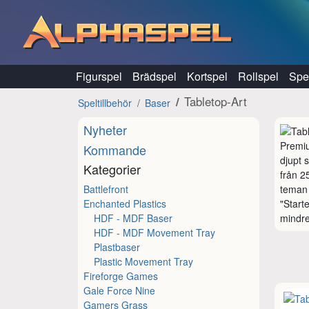
Hoppa till innehåll
Figurspel
Brädspel
Kortspel
Rollspel
Spel
Tabletop-Art
Speltillbehör
Baser
Nyheter
Premiu
Kommande
djupt s
Kategorier
från 2
Battlefront
teman 
Enchanted Plastics
"Start
HDF - MDF Baser
mindr
HDF - MDF Movement Tray
Plastbaser
Plastic Movement Tray
Fireforge Games
Gale Force Nine
Gamers Grass