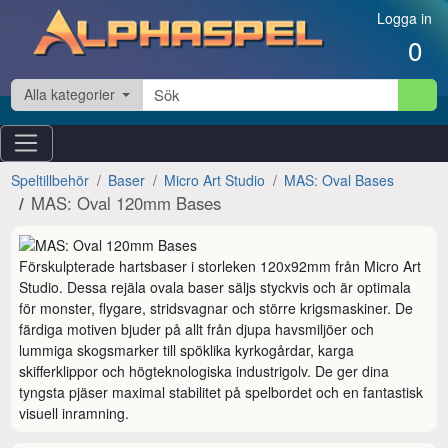
Hoppa till innehåll
Logga in
0
Alla kategorier
Speltillbehör
Baser
Micro Art Studio
MAS: Oval Bases
MAS: Oval 120mm Bases
Förskulpterade hartsbaser i storleken 120x92mm från Micro Art 
Studio. Dessa rejäla ovala baser säljs styckvis och är optimala 
för monster, flygare, stridsvagnar och större krigsmaskiner. De 
färdiga motiven bjuder på allt från djupa havsmiljöer och 
lummiga skogsmarker till spöklika kyrkogårdar, karga 
skifferklippor och högteknologiska industrigolv. De ger dina 
tyngsta pjäser maximal stabilitet på spelbordet och en fantastisk 
visuell inramning.