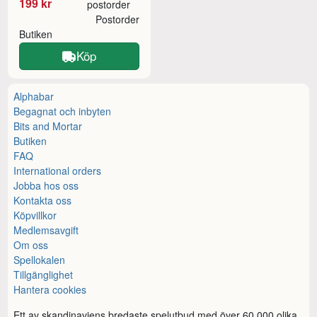
199 kr
postorder
Postorder
Butiken
Köp
Alphabar
Begagnat och inbyten
Bits and Mortar
Butiken
FAQ
International orders
Jobba hos oss
Kontakta oss
Köpvillkor
Medlemsavgift
Om oss
Spellokalen
Tillgänglighet
Hantera cookies
Ett av skandinaviens bredaste spelutbud med över 60.000 olika