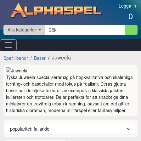
Hoppa till innehåll
Logga in
0
Alla kategorier
Juweela
Speltillbehör
Baser
Tyska Juweela specialiserar sig på högkvalitativa och skalenliga 
terräng- och basdetaljer med fokus på realism. Deras gjutna 
baser har detaljrika texturer av exempelvis klassisk gatsten, 
kullersten och trottoarer. De är perfekta för att snabbt ge dina 
miniatyrer en trovärdig urban inramning, oavsett om det gäller 
historiska dioraman, moderna militärspel eller fantasymiljöer.