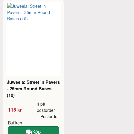
Juweela: Street 'n Pavers
- 25mm Round Bases
(10)
4 på
115 kr
postorder
Postorder
Butiken
Köp