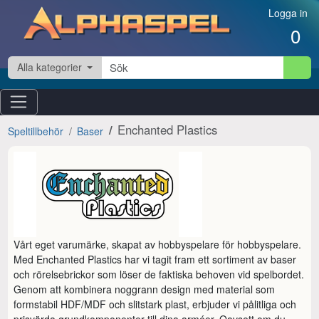
Hoppa till innehåll
Logga in
0
Alla kategorier
Enchanted Plastics
Speltillbehör
Baser
Vårt eget varumärke, skapat av hobbyspelare för hobbyspelare. 
Med Enchanted Plastics har vi tagit fram ett sortiment av baser 
och rörelsebrickor som löser de faktiska behoven vid spelbordet. 
Genom att kombinera noggrann design med material som 
formstabil HDF/MDF och slitstark plast, erbjuder vi pålitliga och 
prisvärda grundkomponenter till dina arméer. Oavsett om du 