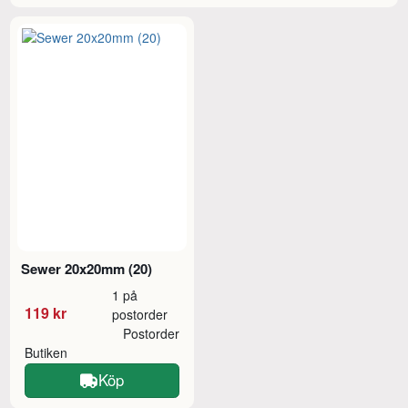
Sewer 20x20mm (20)
1 på
119 kr
postorder
Postorder
Butiken
Köp