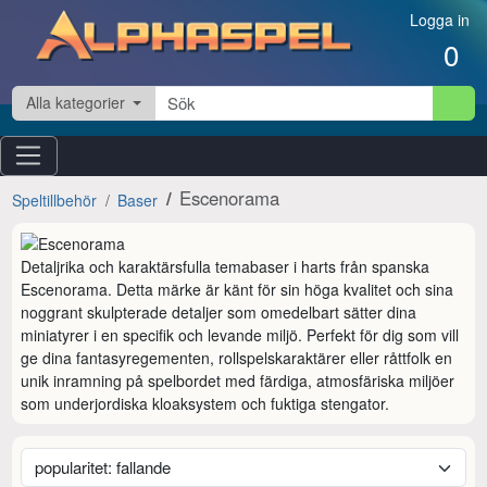
Hoppa till innehåll
Logga in
0
Alla kategorier
Escenorama
Speltillbehör
Baser
Detaljrika och karaktärsfulla temabaser i harts från spanska 
Escenorama. Detta märke är känt för sin höga kvalitet och sina 
noggrant skulpterade detaljer som omedelbart sätter dina 
miniatyrer i en specifik och levande miljö. Perfekt för dig som vill 
ge dina fantasyregementen, rollspelskaraktärer eller råttfolk en 
unik inramning på spelbordet med färdiga, atmosfäriska miljöer 
som underjordiska kloaksystem och fuktiga stengator.