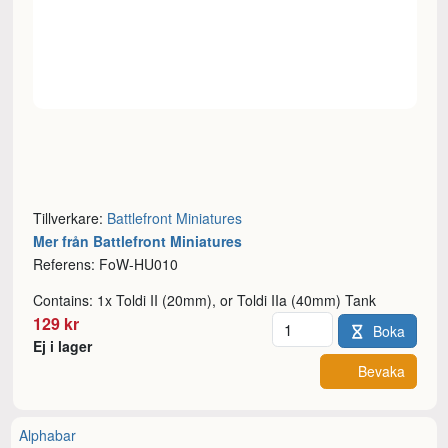
Tillverkare:
Battlefront Miniatures
Mer från Battlefront Miniatures
Referens: FoW-HU010
Contains: 1x Toldi II (20mm), or Toldi IIa (40mm) Tank
Antal
129 kr
Boka
Ej i lager
Bevaka
Alphabar