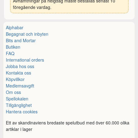
Avhämtningar på helgdag måste beställas senast 10
föregående vardag.
Alphabar
Begagnat och inbyten
Bits and Mortar
Butiken
FAQ
International orders
Jobba hos oss
Kontakta oss
Köpvillkor
Medlemsavgift
Om oss
Spellokalen
Tillgänglighet
Hantera cookies
Ett av skandinaviens bredaste spelutbud med över 60.000 olika
artiklar i lager