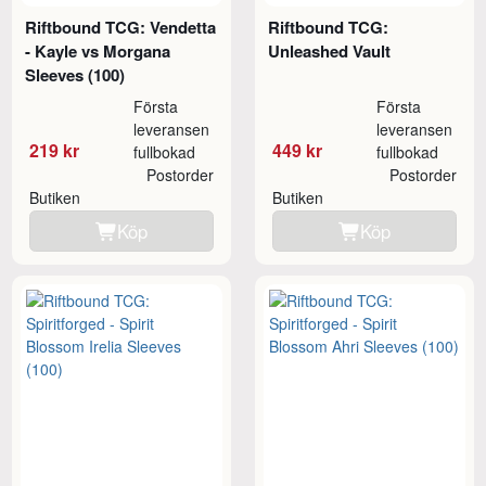
Riftbound TCG: Vendetta
Riftbound TCG:
- Kayle vs Morgana
Unleashed Vault
Sleeves (100)
Första
Första
leveransen
leveransen
219 kr
449 kr
fullbokad
fullbokad
Postorder
Postorder
Butiken
Butiken
Köp
Köp