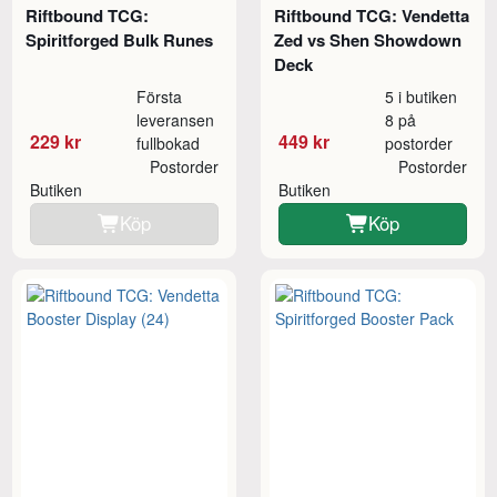
Riftbound TCG:
Riftbound TCG: Vendetta
Spiritforged Bulk Runes
Zed vs Shen Showdown
Deck
Första
5 i butiken
leveransen
8 på
229 kr
449 kr
fullbokad
postorder
Postorder
Postorder
Butiken
Butiken
Köp
Köp