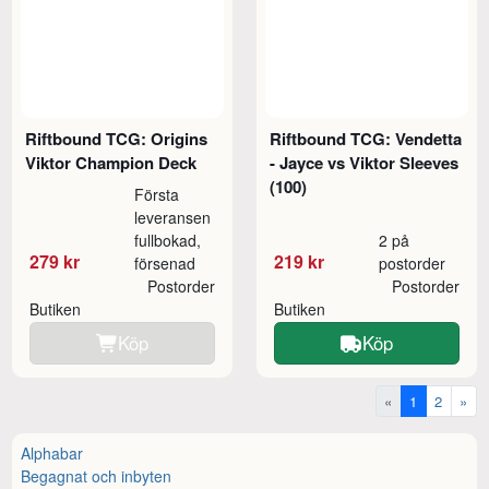
Riftbound TCG: Origins
Riftbound TCG: Vendetta
Viktor Champion Deck
- Jayce vs Viktor Sleeves
(100)
Första
leveransen
fullbokad,
2 på
279 kr
219 kr
försenad
postorder
Postorder
Postorder
Butiken
Butiken
Köp
Köp
«
1
2
»
Alphabar
Begagnat och inbyten