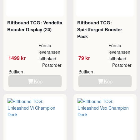
Riftbound TCG: Vendetta
Riftbound TCG:
Booster Display (24)
Spiritforged Booster
Pack
Första
Första
leveransen
leveransen
1499 kr
79 kr
fullbokad
fullbokad
Postorder
Postorder
Butiken
Butiken
Köp
Köp