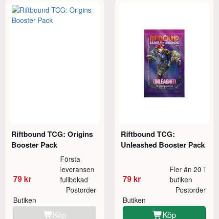
Riftbound TCG: Origins
Riftbound TCG:
Booster Pack
Unleashed Booster Pack
Första
leveransen
Fler än 20 i
79 kr
79 kr
fullbokad
butiken
Postorder
Postorder
Butiken
Butiken
Köp
Köp