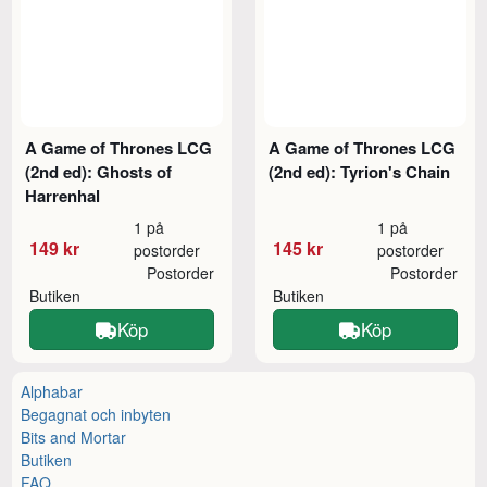
A Game of Thrones LCG
A Game of Thrones LCG
(2nd ed): Ghosts of
(2nd ed): Tyrion's Chain
Harrenhal
1 på
1 på
149 kr
145 kr
postorder
postorder
Postorder
Postorder
Butiken
Butiken
Köp
Köp
Alphabar
Begagnat och inbyten
Bits and Mortar
Butiken
FAQ