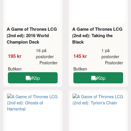
A Game of Thrones LCG
A Game of Thrones LCG
(2nd ed): 2016 World
(2nd ed): Taking the
Champion Deck
Black
16 på
1 på
195 kr
145 kr
postorder
postorder
Postorder
Postorder
Butiken
Butiken
Köp
Köp