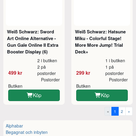
Weiß Schwarz: Sword
Weiß Schwarz: Hatsune
Art Online Alternative -
Miku - Colorful Stage!
Gun Gale Online II Extra
More More Jump! Trial
Booster Display (6)
Deck+
2 i butiken
1 i butiken
2 på
1 på
499 kr
299 kr
postorder
postorder
Postorder
Postorder
Butiken
Butiken
Köp
Köp
«
1
2
»
Alphabar
Begagnat och inbyten