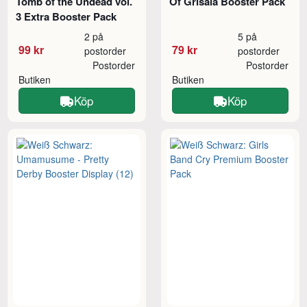
Tomb of the Undead vol.
Of Grisaia Booster Pack
3 Extra Booster Pack
2 på
5 på
99 kr
79 kr
postorder
postorder
Postorder
Postorder
Butiken
Butiken
Köp
Köp