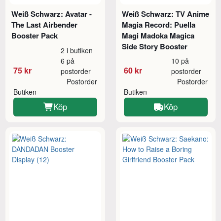
Weiß Schwarz: Avatar -
Weiß Schwarz: TV Anime
The Last Airbender
Magia Record: Puella
Booster Pack
Magi Madoka Magica
Side Story Booster
2 i butiken
6 på
10 på
75 kr
60 kr
postorder
postorder
Postorder
Postorder
Butiken
Butiken
Köp
Köp