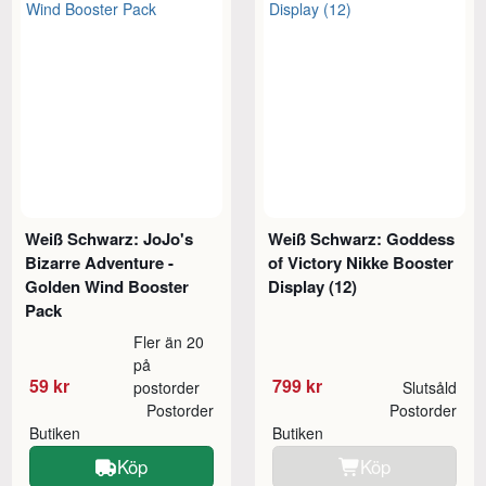
Weiß Schwarz: JoJo's
Weiß Schwarz: Goddess
Bizarre Adventure -
of Victory Nikke Booster
Golden Wind Booster
Display (12)
Pack
Fler än 20
på
59 kr
799 kr
postorder
Slutsåld
Postorder
Postorder
Butiken
Butiken
Köp
Köp