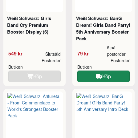
Weiß Schwarz: Girls
Weiß Schwarz: BanG
Band Cry Premium
Dream! Girls Band Party!
Booster Display (6)
5th Anniversary Booster
Pack
6 på
549 kr
79 kr
Slutsåld
postorder
Postorder
Postorder
Butiken
Butiken
Köp
Köp