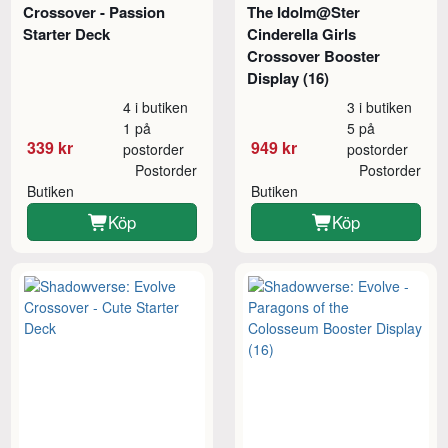
Crossover - Passion
The Idolm@Ster
Starter Deck
Cinderella Girls
Crossover Booster
Display (16)
4 i butiken
3 i butiken
1 på
5 på
339 kr
949 kr
postorder
postorder
Postorder
Postorder
Butiken
Butiken
Köp
Köp