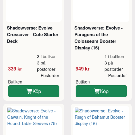
Shadowverse: Evolve
Shadowverse: Evolve -
Crossover - Cute Starter
Paragons of the
Deck
Colosseum Booster
Display (16)
3 i butiken
1 i butiken
3 på
3 på
339 kr
949 kr
postorder
postorder
Postorder
Postorder
Butiken
Butiken
Köp
Köp