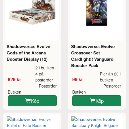
Shadowverse: Evolve -
Shadowverse: Evolve -
Gods of the Arcana
Crossover Set
Booster Display (12)
Cardfight!! Vanguard
Booster Pack
2 i butiken
4 på
Fler än 20 i
829 kr
99 kr
postorder
butiken
Postorder
Postorder
Butiken
Butiken
Köp
Köp