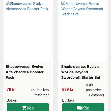
Shadowverse: Evolve -
Shadowverse: Evolve -
Alterchaotica Booster
Worlds Beyond
Pack
Swordcraft Starter Set
4 på
79 kr
839 kr
15 i butiken
postorder
Postorder
Postorder
Butiken
Butiken
Köp
Köp