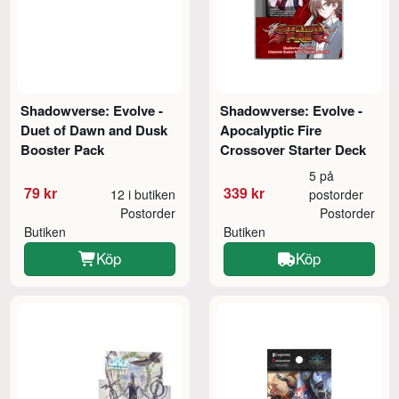
Shadowverse: Evolve -
Shadowverse: Evolve -
Duet of Dawn and Dusk
Apocalyptic Fire
Booster Pack
Crossover Starter Deck
5 på
79 kr
339 kr
12 i butiken
postorder
Postorder
Postorder
Butiken
Butiken
Köp
Köp