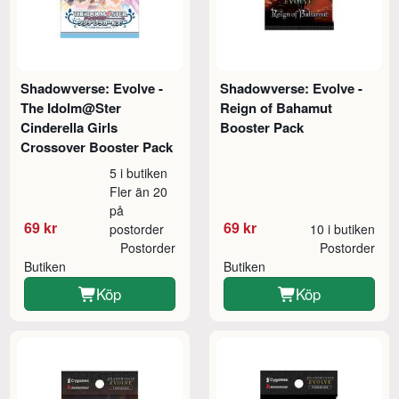
Shadowverse: Evolve -
Shadowverse: Evolve -
The Idolm@Ster
Reign of Bahamut
Cinderella Girls
Booster Pack
Crossover Booster Pack
5 i butiken
Fler än 20
på
69 kr
69 kr
postorder
10 i butiken
Postorder
Postorder
Butiken
Butiken
Köp
Köp