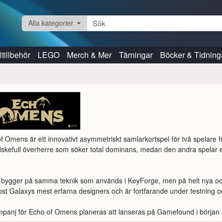
Alla kategorier
tillbehör
LEGO
Merch & Mer
Tärningar
Böcker & Tidning
f Omens är ett innovativt asymmetriskt samlarkortspel för två spelare 
skefull överherre som söker total dominans, medan den andra spelar e


 bygger på samma teknik som används i KeyForge, men på helt nya och ö
st Galaxys mest erfarna designers och är fortfarande under testning och
panj för Echo of Omens planeras att lanseras på Gamefound i börja