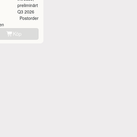
preliminärt
Q3 2026
Postorder
ken
Köp