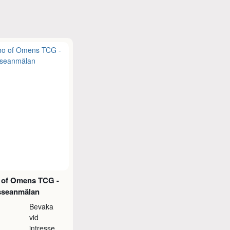
 of Omens TCG -
esseanmälan
Bevaka
vid
intresse,