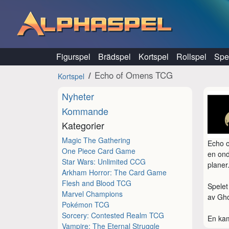
Hoppa till innehåll
Figurspel
Brädspel
Kortspel
Rollspel
Spel
Echo of Omens TCG
Kortspel
Nyheter
Kommande
Kategorier
Magic The Gathering
Echo o
One Piece Card Game
en ond
Star Wars: Unlimited CCG
planer.
Arkham Horror: The Card Game
Flesh and Blood TCG
Spelet
Marvel Champions
av Gho
Pokémon TCG
Sorcery: Contested Realm TCG
En kam
Vampire: The Eternal Struggle