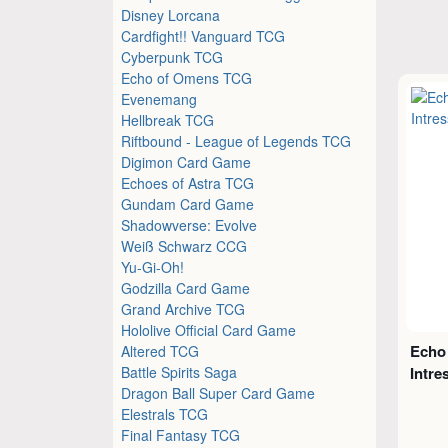
Disney Lorcana
Cardfight!! Vanguard TCG
Cyberpunk TCG
Echo of Omens TCG
Evenemang
Hellbreak TCG
Riftbound - League of Legends TCG
Digimon Card Game
Echoes of Astra TCG
Gundam Card Game
Shadowverse: Evolve
Weiß Schwarz CCG
Yu-Gi-Oh!
Godzilla Card Game
Grand Archive TCG
Hololive Official Card Game
Echo
Altered TCG
Battle Spirits Saga
Intr
Dragon Ball Super Card Game
Elestrals TCG
Final Fantasy TCG