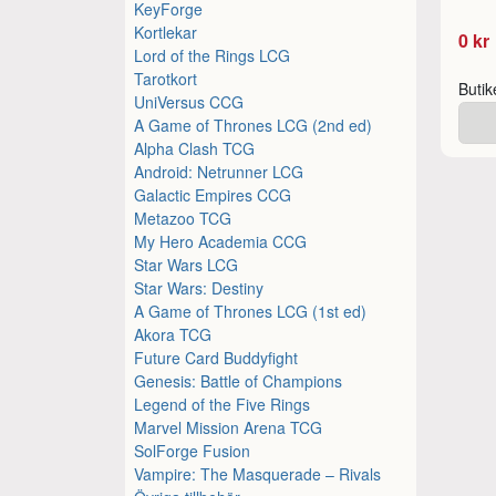
KeyForge
Kortlekar
0 kr
Lord of the Rings LCG
Tarotkort
Buti
UniVersus CCG
A Game of Thrones LCG (2nd ed)
Alpha Clash TCG
Android: Netrunner LCG
Galactic Empires CCG
Metazoo TCG
My Hero Academia CCG
Star Wars LCG
Star Wars: Destiny
A Game of Thrones LCG (1st ed)
Akora TCG
Future Card Buddyfight
Genesis: Battle of Champions
Legend of the Five Rings
Marvel Mission Arena TCG
SolForge Fusion
Vampire: The Masquerade – Rivals