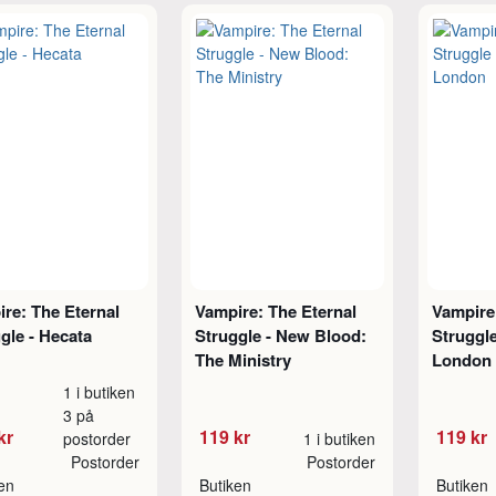
re: The Eternal
Vampire: The Eternal
Vampire
gle - Hecata
Struggle - New Blood:
Struggle
The Ministry
London
1 i butiken
3 på
kr
119 kr
119 kr
postorder
1 i butiken
Postorder
Postorder
ken
Butiken
Butiken