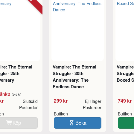
re: The Eternal
Vampire: The Eternal
Vampire
gle - 25th
Struggle - 30th
Struggle
versary
Anniversary: The
Boxed S
Endless Dance
sänkt!
(249 kr)
kr
299 kr
749 kr
Slutsåld
Ej i lager
Postorder
Postorder
ken
Butiken
Butiken
Köp
Boka