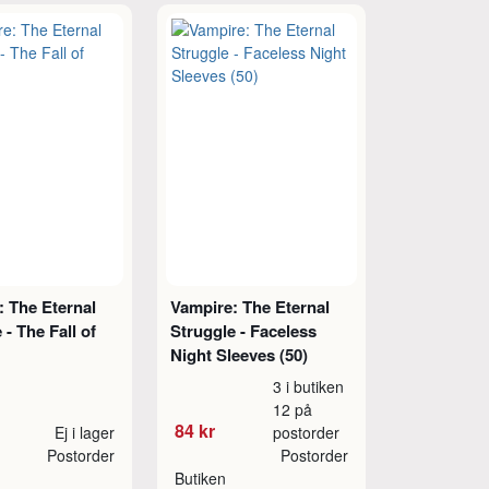
: The Eternal
Vampire: The Eternal
 - The Fall of
Struggle - Faceless
Night Sleeves (50)
3 i butiken
12 på
84 kr
Ej i lager
postorder
Postorder
Postorder
Butiken