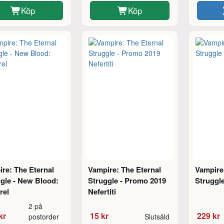
Köp
Köp
re: The Eternal
Vampire: The Eternal
Vampire
gle - New Blood:
Struggle - Promo 2019
Struggl
rel
Nefertiti
2 på
kr
15 kr
229 kr
postorder
Slutsåld