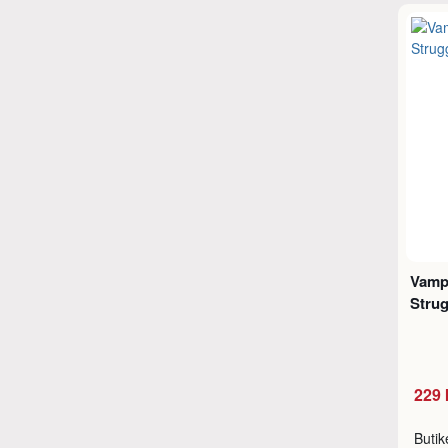
Vampi
Strug
229 
Buti