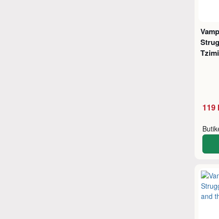
Vampi
Strug
Tzim
119 
Buti