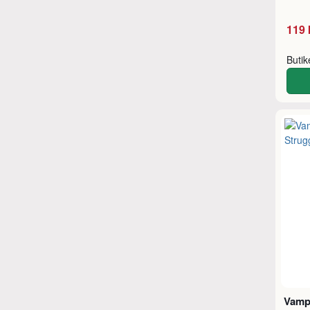
119 
Buti
Vampi