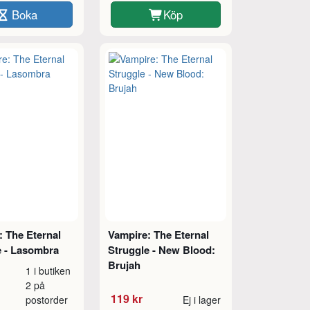
Boka
Köp
: The Eternal
Vampire: The Eternal
e - Lasombra
Struggle - New Blood:
Brujah
1 i butiken
2 på
119 kr
postorder
Ej i lager