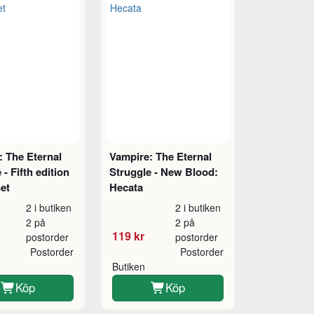
: The Eternal
Vampire: The Eternal
 - Fifth edition
Struggle - New Blood:
et
Hecata
2 i butiken
2 i butiken
2 på
2 på
119 kr
postorder
postorder
Postorder
Postorder
Butiken
Köp
Köp