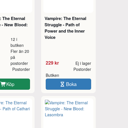
: The Eternal
Vampire: The Eternal
e - New Blood:
Struggle - Path of
Power and the Inner
Voice
12 i
butiken
Fler än 20
på
229 kr
postorder
Ej i lager
Postorder
Postorder
Butiken
Köp
Boka