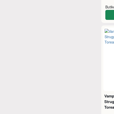
Buti
Vampi
Strug
Tore