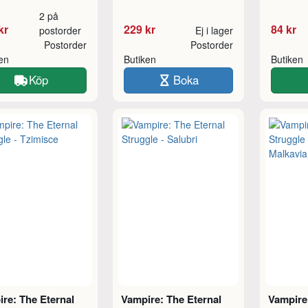
2 på
kr
229 kr
84 kr
postorder
Ej i lager
Postorder
Postorder
ken
Butiken
Butiken
Köp
Boka
re: The Eternal
Vampire: The Eternal
Vampire