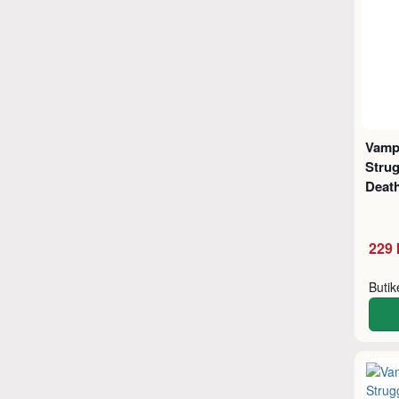
Vampi
Strug
Death
229 
Buti