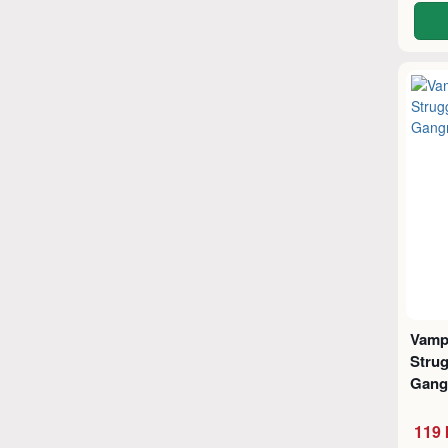
Vampi
Strug
Gang
119 