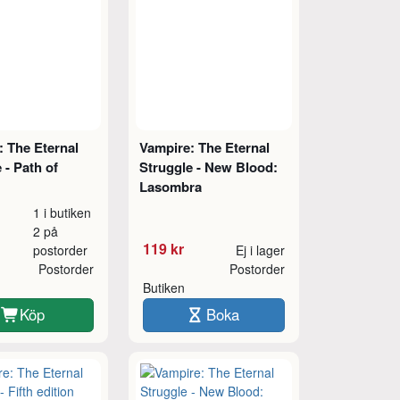
: The Eternal
Vampire: The Eternal
 - Path of
Struggle - New Blood:
Lasombra
1 i butiken
2 på
119 kr
postorder
Ej i lager
Postorder
Postorder
Butiken
Köp
Boka