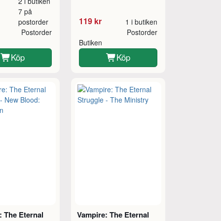
2 i butiken
7 på
119 kr
postorder
1 i butiken
Postorder
Postorder
Butiken
Köp
Köp
: The Eternal
Vampire: The Eternal