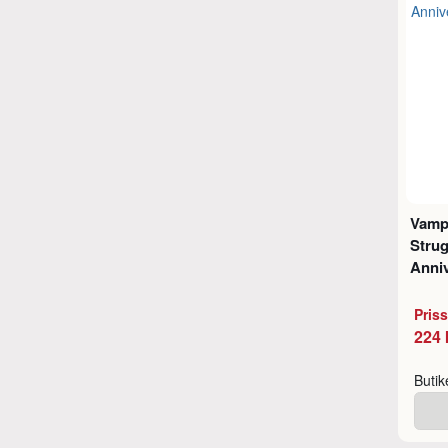
Vampi
Strug
Anni
Pris
224 
Buti