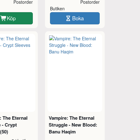
Postorder
Postorder
Butiken
Köp
Boka
: The Eternal
Vampire: The Eternal
 - Crypt
Struggle - New Blood:
(50)
Banu Haqim