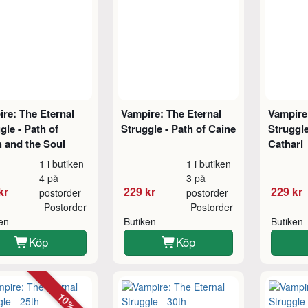
re: The Eternal
Vampire: The Eternal
Vampire
gle - Path of
Struggle - Path of Caine
Struggle
 and the Soul
Cathari
1 i butiken
1 i butiken
4 på
3 på
kr
229 kr
229 kr
postorder
postorder
Postorder
Postorder
ken
Butiken
Butiken
Köp
Köp
10%