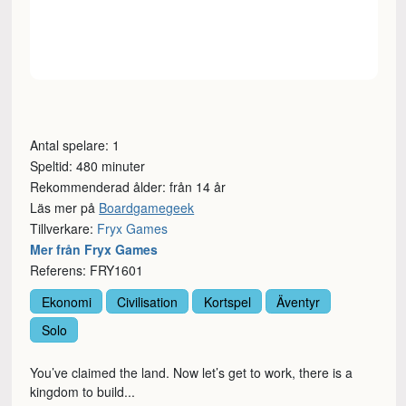
Antal spelare: 1
Speltid: 480 minuter
Rekommenderad ålder: från 14 år
Läs mer på
Boardgamegeek
Tillverkare:
Fryx Games
Mer från Fryx Games
Referens: FRY1601
Ekonomi
Civilisation
Kortspel
Äventyr
Solo
You’ve claimed the land. Now let’s get to work, there is a
kingdom to build...